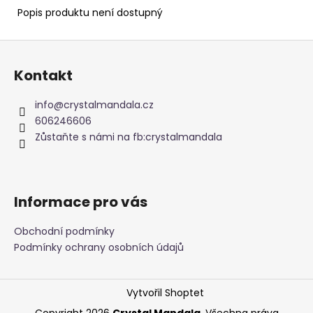
č
Popis produktu není dostupný
u
j
Z
e
m
á
Kontakt
e
p
a
info
@
crystalmandala.cz
t
TAROT
606246606
SVĚTLA
í
Zůstaňte s námi na fb:crystalmandala
A
STÍNŮ
699
Kč
Informace pro vás
Obchodní podmínky
Podmínky ochrany osobních údajů
Vytvořil Shoptet
Copyright 2026
Crystal Mandala
. Všechna práva