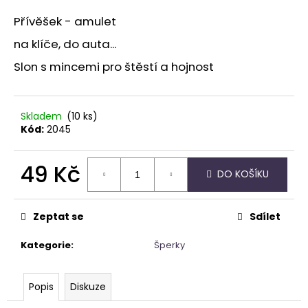
a
Přívěšek - amulet
j
na klíče, do auta...
í
Slon s mincemi pro štěstí a hojnost
t
?
Skladem
(10 ks)
Kód:
2045
HLEDAT
49 Kč
DO KOŠÍKU
Měrná
cena:
Zeptat se
Sdílet
D
o
Kategorie
:
Šperky
p
o
r
Popis
Diskuze
u