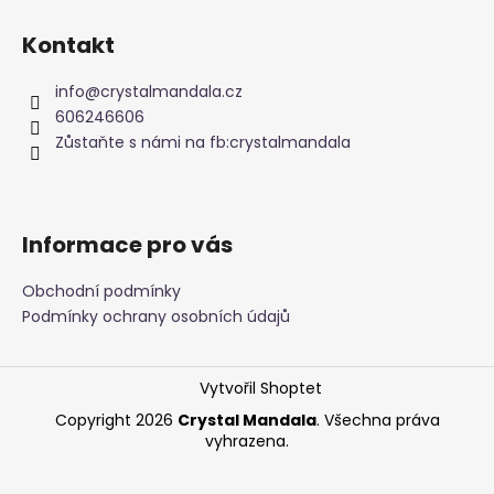
Z
č
u
á
Kontakt
j
p
e
a
info
@
crystalmandala.cz
m
t
606246606
e
í
Zůstaňte s námi na fb:crystalmandala
TAROT
SVĚTLA
A
Informace pro vás
STÍNŮ
699
Obchodní podmínky
Kč
Podmínky ochrany osobních údajů
Vytvořil Shoptet
Copyright 2026
Crystal Mandala
. Všechna práva
vyhrazena.