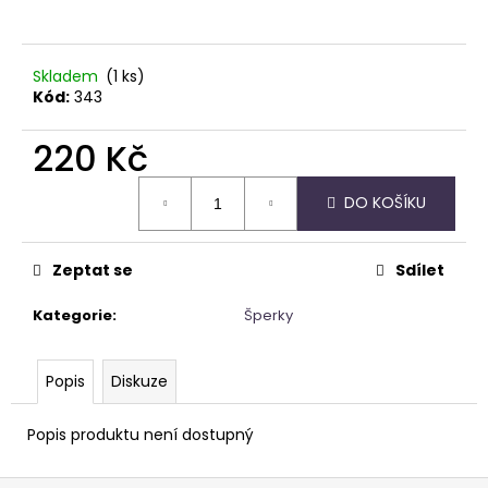
a
j
Skladem
(1 ks)
í
Kód:
343
t
?
220 Kč
Měrná
DO KOŠÍKU
cena:
HLEDAT
Zeptat se
Sdílet
Kategorie
:
Šperky
D
o
Popis
Diskuze
p
o
Popis produktu není dostupný
r
u