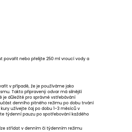
 povařit nebo přelijte 250 ml vroucí vody a
ařit v případě, že je používáme jako
ismu. Takto připravený odvar má silnější
ré je důležité pro správné vstřebávání
součást denního pitného režimu po dobu trvání
kury užívejte čaj po dobu 1–3 měsíců v
te týdenní pauzu po spotřebování každého
lze střídat v denním či týdenním režimu