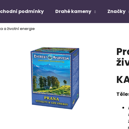
chodní podmínky
Drahé kameny
Značky
ita a životní energie
Co potřebujete najít?
Pr
HLEDAT
ži
K
Doporučujeme
Těle