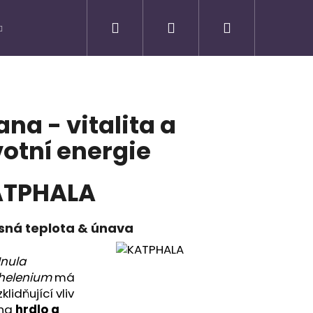
Hledat
Přihlášení
Nákupní
košík
ana - vitalita a
votní energie
ATPHALA
sná teplota & únava
Inula
Následující
helenium
má
zklidňující vliv
na
hrdlo a