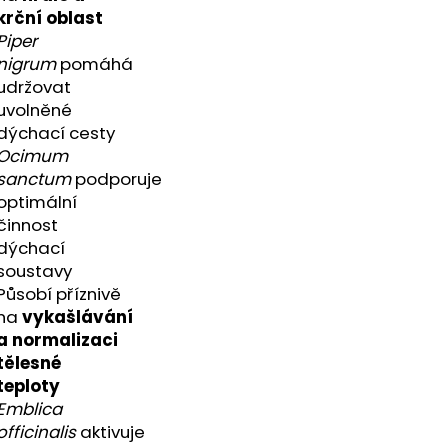
A - ZAHRA ARABIA -
krční oblast
Piper
nigrum
pomáhá
udržovat
uvolněné
dýchací cesty
Ocimum
sanctum
podporuje
optimální
činnost
dýchací
soustavy
Působí příznivě
na
vykašlávání
a normalizaci
tělesné
teploty
Emblica
officinalis
aktivuje