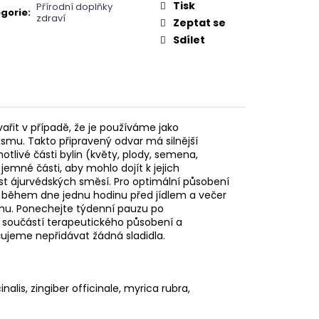
Tisk
Přírodní doplňky
gorie
:
zdraví
Zeptat se
Sdílet
ařit v případě, že je používáme jako
ismu. Takto připravený odvar má silnější
otlivé části bylin (květy, plody, semena,
 jemné části, aby mohlo dojít k jejich
st ájurvédských směsí. Pro optimální působení
í, během dne jednu hodinu před jídlem a večer
mu. Ponechejte týdenní pauzu po
e součástí terapeutického působení a
ujeme nepřidávat žádná sladidla.
lis, zingiber officinale, myrica rubra,