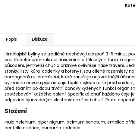
Kate
Popis
Diskuze
Himálajské byliny se tradičně nechávají alespoň 3–5 minut pov
prostředek k optimalizaci duševních a tělesných funkcí organ
působení, jemnější chuť a příznivě ovlivňuje naše trávení. Jedn
stonky, listy, kůra, oddenky a kořeny) jsou cíleně rozemlety na
homogennímu promísení, které zaručuje nejkvalitnější účinno
bylinného odvaru pijeme čaje teplé nejlépe ráno před snídan
před spaním po dobu trvání obnovy kýžených funkcí organis
spotřebování každého balení. Specifická chuť každého čaje j
odpovídá ájurvédským vlastnostem šesti chutí. Proto doporuč
Složení
inula helenium, piper nigrum, ocimum sanctum, emblica officina
centella asiatica, curcuma zedoaria