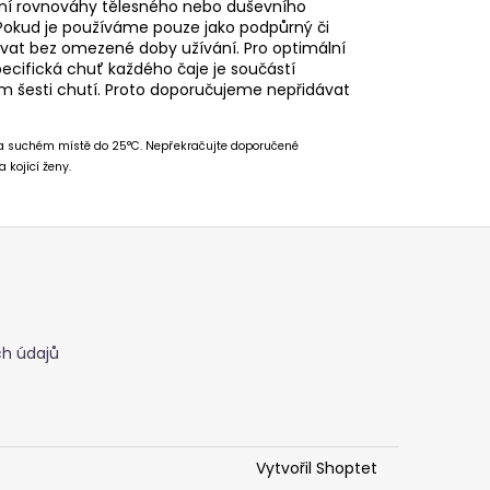
ení rovnováhy tělesného nebo duševního
 Pokud je používáme pouze jako podpůrný či
vat bez omezené doby užívání. Pro optimální
pecifická chuť každého čaje je součástí
 šesti chutí. Proto doporučujeme nepřidávat
 na suchém místě do 25°C. Nepřekračujte doporučené
 kojící ženy.
h údajů
Vytvořil Shoptet