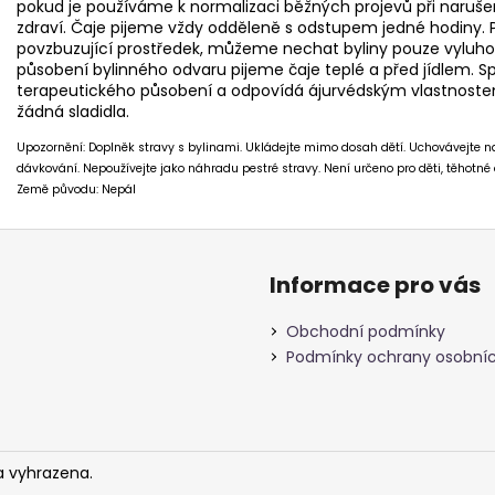
pokud je používáme k normalizaci běžných projevů při naruš
zdraví. Čaje pijeme vždy odděleně s odstupem jedné hodiny.
povzbuzující prostředek, můžeme nechat byliny pouze vyluho
působení bylinného odvaru pijeme čaje teplé a před jídlem. S
terapeutického působení a odpovídá ájurvédským vlastnostem
žádná sladidla.
Upozornění: Doplněk stravy s bylinami. Ukládejte mimo dosah dětí. Uchovávejte
dávkování. Nepoužívejte jako náhradu pestré stravy. Není určeno pro děti, těhotné a
Země původu: Nepál
Informace pro vás
Obchodní podmínky
Podmínky ochrany osobníc
a vyhrazena.