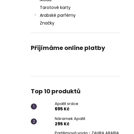
APATIT SRDCE
l
Tarotové karty
695 Kč
Arabské parfémy
Značky
Přijímáme online platby
Top 10 produktů
Apatit srdce
695 Kč
Náramek Apatit
295 Kč
Parfémová voda - ZAHRA ARABIA