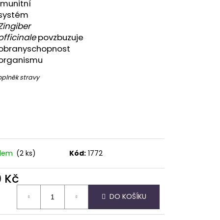
imunitní
systém
Zingiber
officinale
povzbuzuje
obranyschopnost
organismu
něk stravy
adem
(2 ks)
Kód:
1772
9 Kč
ná
DO KOŠÍKU
: