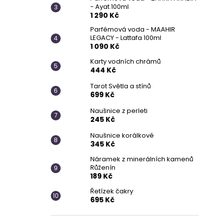
- Ayat 100ml
1 290 Kč
Parfémová voda - MAAHIR
LEGACY - Lattafa 100ml
1 090 Kč
Karty vodních chrámů
444 Kč
Tarot Světla a stínů
699 Kč
Naušnice z perleti
245 Kč
Naušnice korálkové
345 Kč
Náramek z minerálních kamenů
Růženín
189 Kč
Řetízek čakry
695 Kč