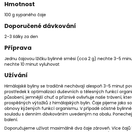
Hmotnost
100 g sypaného čaje
Doporučené dávkování
2–3 šálky za den
Příprava
Jednu čajovou lžičku bylinné směsi (cca 2 g) nechte 3–5 minut
nechte 10 minut vyluhovat
Užívání
Himálajské byliny se tradičně nechávají alespoň 3–5 minut pov
prostředek k optimalizaci duševních a tělesných funkcí organ
působení, jemnější chuť a příznivě ovlivňuje naše trávení, kte
prospěšných výtažků z himálajských bylin. Čaje pijeme jako 
obnovy kýžených funkcí organismu. V případě očistné bylinné 
souladu s denním dávkováním uvedeným na obalu. Ponechej
balení.
Doporučujeme užívat maximálně dva čaje zároveň. Více čajů 