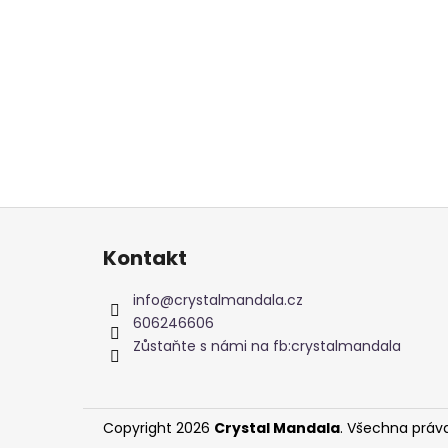
Z
á
Kontakt
p
a
info
@
crystalmandala.cz
t
606246606
í
Zůstaňte s námi na fb:crystalmandala
Copyright 2026
Crystal Mandala
. Všechna práv