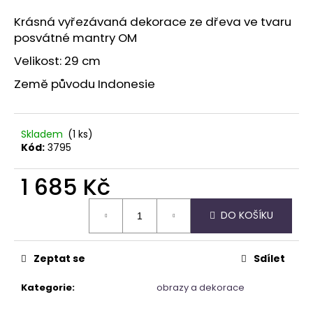
a
Krásná vyřezávaná dekorace ze dřeva ve tvaru
j
posvátné mantry OM
í
Velikost: 29 cm
t
Země původu Indonesie
?
Skladem
(1 ks)
Kód:
3795
HLEDAT
1 685 Kč
Měrná
DO KOŠÍKU
cena:
D
o
p
Zeptat se
Sdílet
o
r
Kategorie
:
obrazy a dekorace
u