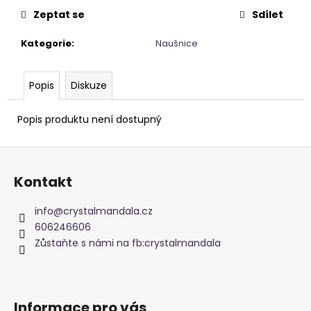
č
Zeptat se
Sdílet
u
j
Kategorie
:
Naušnice
e
m
e
Popis
Diskuze
TAROT
Popis produktu není dostupný
SVĚTLA
A
Z
STÍNŮ
á
699
Kontakt
Kč
p
a
info
@
crystalmandala.cz
t
606246606
í
Zůstaňte s námi na fb:crystalmandala
Informace pro vás