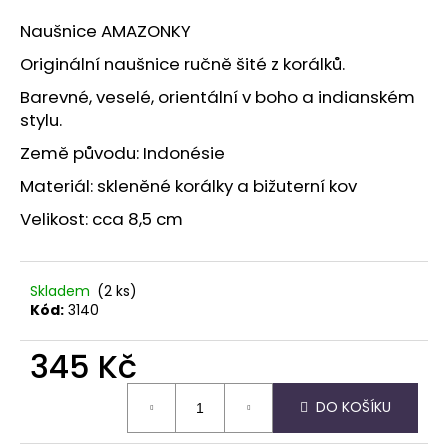
a
Naušnice AMAZONKY
j
Originální naušnice ručně šité z korálků.
í
Barevné, veselé, orientální v boho a indianském
t
stylu.
?
Země původu: Indonésie
Materiál: skleněné korálky a bižuterní kov
Velikost: cca 8,5 cm
HLEDAT
Skladem
(2 ks)
Kód:
3140
D
o
345 Kč
p
o
Měrná
r
DO KOŠÍKU
cena:
u