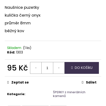
a
Naušnice puzetky
j
kulička černý onyx
í
průměr 8mm
t
?
běžný kov
Skladem
(1 ks)
Kód:
1303
HLEDAT
95 Kč
DO KOŠÍKU
Měrná
D
cena:
o
Zeptat se
Sdílet
p
o
ŠPERKY z minerálních
Kategorie
:
r
kamenů
u