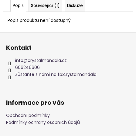
č
Popis
Související (1)
Diskuze
u
j
e
Popis produktu není dostupný
m
e
Z
á
Kontakt
p
NÁRAMEK
Z
a
info
@
crystalmandala.cz
MINERÁLNÍCH
t
KAMENŮ
606246606
RŮŽENÍN
í
Zůstaňte s námi na fb:crystalmandala
189
Kč
Informace pro vás
Obchodní podmínky
Podmínky ochrany osobních údajů