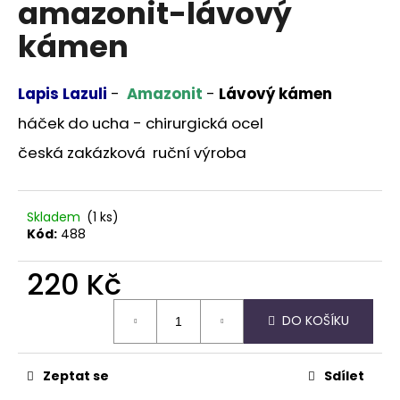
amazonit-lávový
a
kámen
j
í
t
Lapis Lazuli
-
Amazonit
-
Lávový kámen
?
háček do ucha - chirurgická ocel
česká zakázková ruční výroba
HLEDAT
Skladem
(1 ks)
Kód:
488
220 Kč
D
o
Měrná
DO KOŠÍKU
p
cena:
o
r
Zeptat se
Sdílet
u