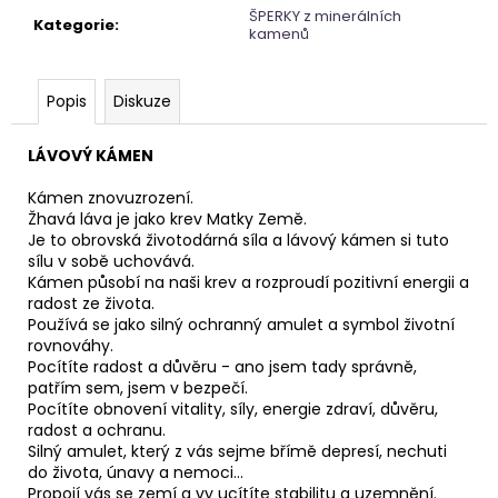
č
ŠPERKY z minerálních
u
Kategorie
:
kamenů
j
e
m
Popis
Diskuze
e
LÁVOVÝ KÁMEN
TAROT
Kámen znovuzrození.
SVĚTLA
Žhavá láva je jako krev Matky Země.
A
Je to obrovská životodárná síla a lávový kámen si tuto
STÍNŮ
sílu v sobě uchovává.
699
Kámen působí na naši krev a rozproudí pozitivní energii a
Kč
radost ze života.
Používá se jako silný ochranný amulet a symbol životní
rovnováhy.
Pocítíte radost a důvěru - ano jsem tady správně,
patřím sem, jsem v bezpečí.
Pocítíte obnovení vitality, síly, energie zdraví, důvěru,
radost a ochranu.
Silný amulet, který z vás sejme břímě depresí, nechuti
do života, únavy a nemoci...
Propojí vás se zemí a vy ucítíte stabilitu a uzemnění.