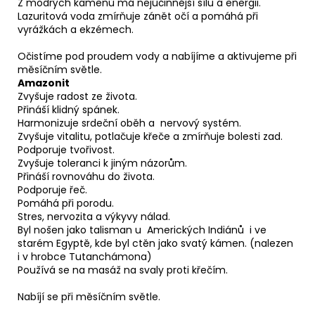
Z modrých kamenů má nejúčinnější sílu a energii.
Lazuritová voda zmírňuje zánět očí a pomáhá při
vyrážkách a ekzémech.
Očistíme pod proudem vody a nabíjíme a aktivujeme při
měsíčním světle.
Amazonit
Zvyšuje radost ze života.
Přináší klidný spánek.
Harmonizuje srdeční oběh a nervový systém.
Zvyšuje vitalitu, potlačuje křeče a zmírňuje bolesti zad.
Podporuje tvořivost.
Zvyšuje toleranci k jiným názorům.
Přináší rovnováhu do života.
Podporuje řeč.
Pomáhá při porodu.
Stres, nervozita a výkyvy nálad.
Byl nošen jako talisman u Amerických Indiánů i ve
starém Egyptě, kde byl ctěn jako svatý kámen. (nalezen
i v hrobce Tutanchámona)
Používá se na masáž na svaly proti křečím.
Nabíjí se při měsíčním světle.