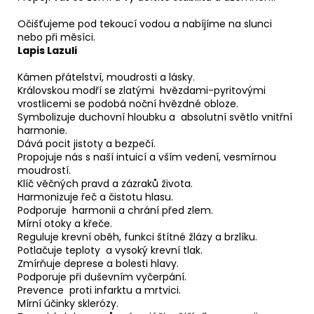
Očišťujeme pod tekoucí vodou a nabíjíme na slunci
nebo při měsíci.
Lapis Lazuli
Kámen přátelství, moudrosti a lásky.
Královskou modří se zlatými hvězdami-pyritovými
vrostlicemi se podobá noční hvězdné obloze.
Symbolizuje duchovní hloubku a absolutní světlo vnitřní
harmonie.
Dává pocit jistoty a bezpečí.
Propojuje nás s naší intuicí a vším vedení, vesmírnou
moudrostí.
Klíč věčných pravd a zázraků života.
Harmonizuje řeč a čistotu hlasu.
Podporuje harmonii a chrání před zlem.
Mírní otoky a křeče.
Reguluje krevní oběh, funkci štítné žlázy a brzlíku.
Potlačuje teploty a vysoký krevní tlak.
Zmírňuje deprese a bolesti hlavy.
Podporuje při duševním vyčerpání.
Prevence proti infarktu a mrtvici.
Mírní účinky sklerózy.