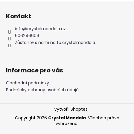
Z
á
Kontakt
p
a
info
@
crystalmandala.cz
t
606246606
í
Zůstaňte s námi na fb:crystalmandala
Informace pro vás
Obchodní podmínky
Podmínky ochrany osobních údajů
Vytvořil Shoptet
Copyright 2026
Crystal Mandala
. Všechna práva
vyhrazena.