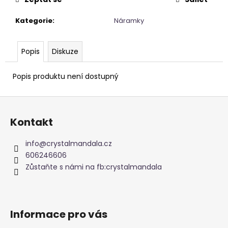
č
u
Kategorie
:
Náramky
j
e
m
Popis
Diskuze
e
Popis produktu není dostupný
NAUŠNICE
Z
Z
PERLETI
á
245
Kontakt
p
Kč
a
info
@
crystalmandala.cz
t
606246606
í
Zůstaňte s námi na fb:crystalmandala
Informace pro vás