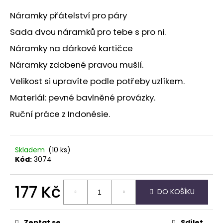
a
Náramky přátelství pro páry
j
Sada dvou náramků pro tebe s pro ni.
í
Náramky na dárkové kartičce
t
?
Náramky zdobené pravou mušlí.
Velikost si upravíte podle potřeby uzlíkem.
Materiál: pevné bavlněné provázky.
Ruční práce z Indonésie.
HLEDAT
Skladem
(10 ks)
D
Kód:
3074
o
p
177 Kč
o
DO KOŠÍKU
r
Měrná
u
cena:
Zeptat se
Sdílet