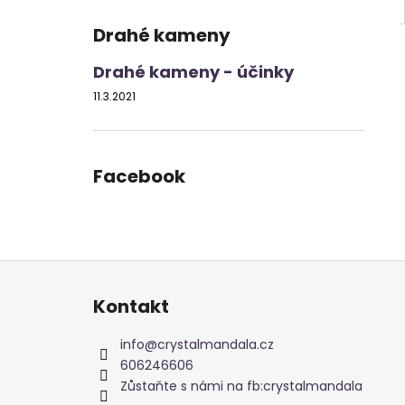
Drahé kameny
Drahé kameny - účinky
11.3.2021
Facebook
Z
á
Kontakt
p
a
info
@
crystalmandala.cz
t
606246606
í
Zůstaňte s námi na fb:crystalmandala