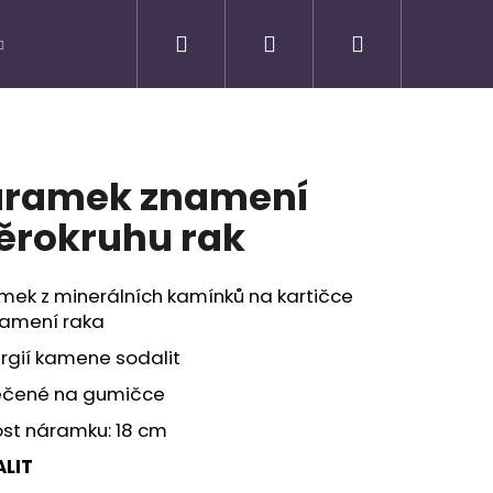
Hledat
Přihlášení
Nákupní
košík
ramek znamení
ěrokruhu rak
mek z minerálních kamínků na kartičce
namení raka
rgií kamene sodalit
ečené na gumičce
ost náramku: 18 cm
Následující
LIT