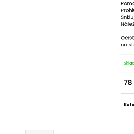
Pomáh
Prohl
Snižu
Nálež
Očiš
na sl
Skl
78
Měr
cena
Kate