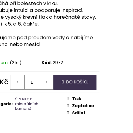
á při bolestech v krku.
ubuje intuici a podporuje inspiraci.
je vysoký krevní tlak a horečnaté stavy.
í k 5. a 6. čakře.
ťujeme pod proudem vody a nabíjíme
unci nebo měsíci.
adem
(2 ks)
Kód:
2972
 Kč
DO KOŠÍKU
ná
:
Tisk
ŠPERKY z
gorie
:
minerálních
Zeptat se
kamenů
Sdílet