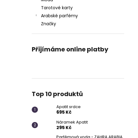
APATIT SRDCE
l
Tarotové karty
695 Kč
Arabské parfémy
Značky
Přijímáme online platby
Top 10 produktů
Apatit srdce
695 Kč
Náramek Apatit
295 Kč
Parfémová voda - ZAHRA ARABIA