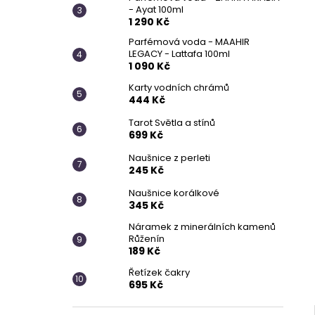
- Ayat 100ml
1 290 Kč
Parfémová voda - MAAHIR
LEGACY - Lattafa 100ml
1 090 Kč
Karty vodních chrámů
444 Kč
Tarot Světla a stínů
699 Kč
Naušnice z perleti
245 Kč
Naušnice korálkové
345 Kč
Náramek z minerálních kamenů
Růženín
189 Kč
Řetízek čakry
695 Kč