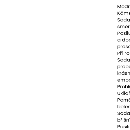
NÁRAMEK APATIT
PARFÉMOVÁ VOD
Modrá
AYAT 100ML
295 Kč
Kámen
1 290 Kč
Soda
směre
Posil
a do
prosa
Při r
Sodal
propo
krásn
emoc
Prohl
Uklid
Pomáh
boles
Sodal
břišn
Posil