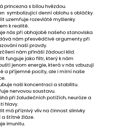
A - ZAHRA ARABIA -
 princezna s bílou hvězdou.
 symbolizující denní oblohu s obláčky.
lit uzemňuje rozevláté myšlenky
m k realitě.
uje nás při obhajobě našeho stanoviska
dává nám přesvědčivé argumenty při
zování naší pravdy.
ozčílení nám přináší žádoucí klid.
it funguje jako filtr, který k nám
uští jenom energie, která v nás vzbuzují
é a příjemné pocity, ale i mírní naše
e.
ubuje naši koncentraci a stabilitu.
ňuje nervovou soustavu.
á při žaludečních potížích, neuróze a
ti hlavy.
it má příznivý vliv na činnost slinivky
í a štítné žláze.
uje imunitu.