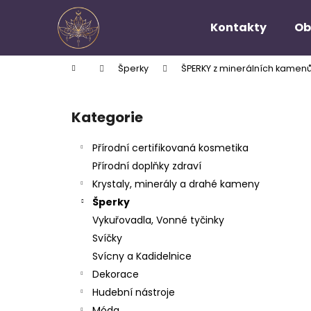
K
Přejít
na
o
Kontakty
Ob
obsah
Zpět
Zpět
š
do
do
í
Domů
Šperky
ŠPERKY z minerálních kamen
k
obchodu
obchodu
P
o
Kategorie
Přeskočit
s
kategorie
t
Přírodní certifikovaná kosmetika
r
Přírodní doplňky zdraví
a
Krystaly, minerály a drahé kameny
n
Šperky
n
Vykuřovadla, Vonné tyčinky
í
Svíčky
p
Svícny a Kadidelnice
a
Dekorace
n
Hudební nástroje
e
Móda