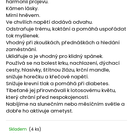
č
harmonii projevu.
u
Kámen lásky.
j
Mírní hněvem.
e
Ve chvílích napětí dodává odvahu.
m
Odstraňuje trému, koktání a pomáhá uspořádat
e
tok myšlenek.
Vhodný při zkouškách, přednáškách a hledání
zaměstnání.
NAUŠNICE
Uklidňuje a je vhodný pro klidný spánek.
KORÁLKOVÉ
Používá se na bolest krku, nachlazení, dýchací
345
Kč
cesty, hlasivky, štítnou žlázu, krční mandle,
snižuje horečku a křečové napětí.
Snižuje krevní tlak a pomáhá při diabetes.
Tibeťané jej přirovnávali k lotosovému květu,
který chrání před nespokojeností.
Nabíjíme na slunečním nebo měsíčním světle a
dobře ho aktivuje ametyst.
Skladem
(4 ks)