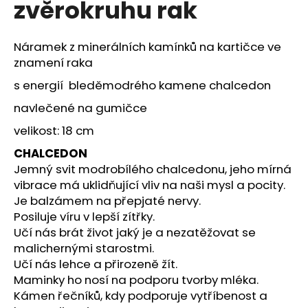
zvěrokruhu rak
a
j
Náramek z minerálních kamínků na kartičce ve
í
znamení raka
t
s energií bleděmodrého kamene chalcedon
?
navlečené na gumičce
velikost: 18 cm
CHALCEDON
HLEDAT
Jemný svit modrobílého chalcedonu, jeho mírná
vibrace má uklidňující vliv na naši mysl a pocity.
Je balzámem na přepjaté nervy.
Posiluje víru v lepší zítřky.
D
Učí nás brát život jaký je a nezatěžovat se
o
malichernými starostmi.
p
o
Učí nás lehce a přirozeně žít.
r
Maminky ho nosí na podporu tvorby mléka.
u
Kámen řečníků, kdy podporuje vytříbenost a