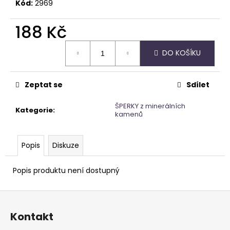
Kód:
2969
188 Kč
Měrná
DO KOŠÍKU
cena:
Zeptat se
Sdílet
ŠPERKY z minerálních
Kategorie
:
kamenů
Popis
Diskuze
Popis produktu není dostupný
Z
á
Kontakt
p