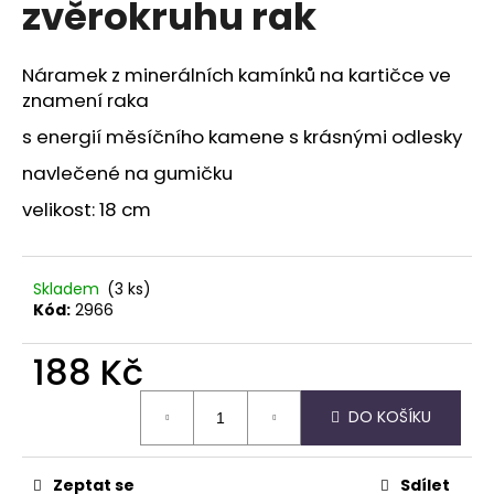
zvěrokruhu rak
a
j
Náramek z minerálních kamínků na kartičce ve
í
znamení raka
t
s energií měsíčního kamene s krásnými odlesky
?
navlečené na gumičku
velikost: 18 cm
HLEDAT
Skladem
(3 ks)
Kód:
2966
D
188 Kč
o
p
Měrná
DO KOŠÍKU
cena:
o
r
u
Zeptat se
Sdílet