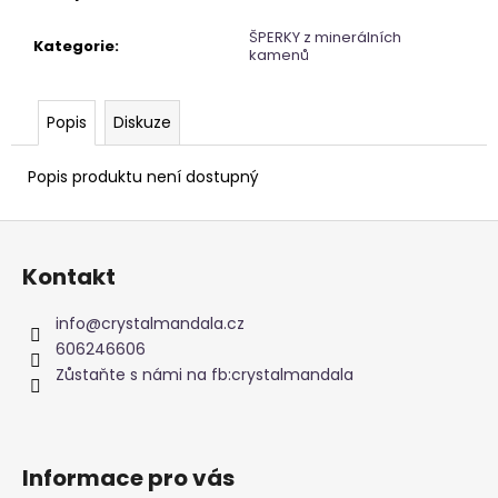
č
u
ŠPERKY z minerálních
Kategorie
:
j
kamenů
e
m
e
Popis
Diskuze
Popis produktu není dostupný
KARTY
VODNÍCH
Z
CHRÁMŮ
á
444
Kontakt
Kč
p
a
info
@
crystalmandala.cz
t
606246606
í
Zůstaňte s námi na fb:crystalmandala
Informace pro vás