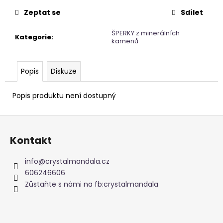
č
u
Zeptat se
Sdílet
j
e
ŠPERKY z minerálních
Kategorie
:
kamenů
m
e
Popis
Diskuze
NAUŠNICE
Z
Popis produktu není dostupný
PERLETI
245
Z
Kč
á
Kontakt
p
a
info
@
crystalmandala.cz
t
606246606
í
Zůstaňte s námi na fb:crystalmandala