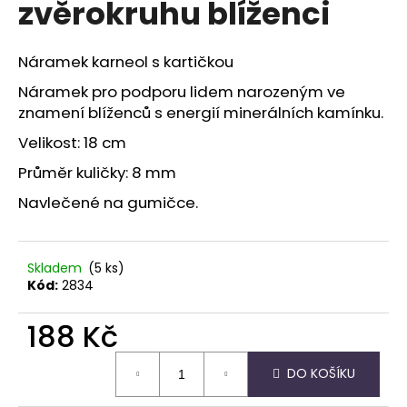
zvěrokruhu blíženci
a
j
Náramek karneol s kartičkou
í
t
Náramek pro podporu lidem narozeným ve
znamení blíženců s energií minerálních kamínku.
?
Velikost: 18 cm
Průměr kuličky: 8 mm
Navlečené na gumičce.
HLEDAT
Skladem
(5 ks)
Kód:
2834
D
o
188 Kč
p
o
Měrná
r
DO KOŠÍKU
cena:
u