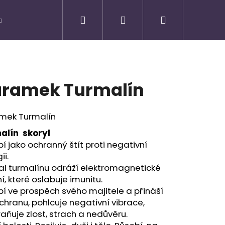
Hledat
Přihlášení
Nákupní
košík
ramek Turmalín
mek Turmalín
alín skoryl
í jako ochranný štít proti negativní
ii.
al turmalínu odráží elektromagnetické
í, které oslabuje imunitu.
í ve prospěch svého majitele a přináší
Následující
hranu, pohlcuje negativní vibrace,
aňuje zlost, strach a nedůvěru.