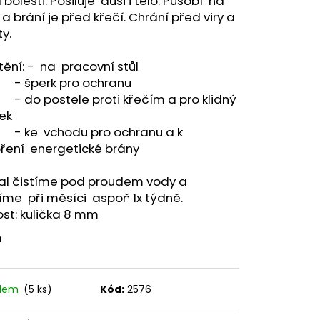
 bolesti. Posiluje duši i tělo. Působí na
A - ZAHRA ARABIA -
 a brání je před křečí. Chrání před viry a
y.
ění: - na pracovní stůl
perk pro ochranu
 postele proti křečím a pro klidný
ek
e vchodu pro ochranu a k
oření energetické brány
tal čistíme pod proudem vody a
íme při měsíci aspoň 1x týdně.
ost: kulička 8 mm
m
adem
(5 ks)
Kód:
2576