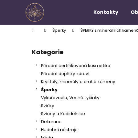
K
Přejít
na
o
Kontakty
Ob
obsah
Zpět
Zpět
š
do
do
í
Domů
Šperky
ŠPERKY z minerálních kamen
k
obchodu
obchodu
P
o
Kategorie
Přeskočit
s
kategorie
t
Přírodní certifikovaná kosmetika
r
Přírodní doplňky zdraví
a
Krystaly, minerály a drahé kameny
n
Šperky
n
Vykuřovadla, Vonné tyčinky
í
Svíčky
p
Svícny a Kadidelnice
a
Dekorace
n
Hudební nástroje
e
Móda