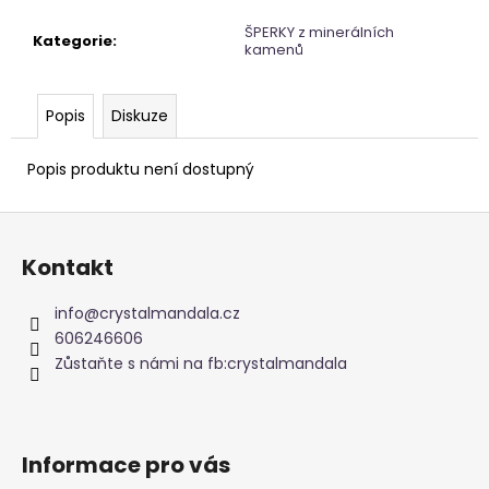
č
u
ŠPERKY z minerálních
Kategorie
:
j
kamenů
e
m
Popis
Diskuze
e
Popis produktu není dostupný
APATIT
SRDCE
Z
695
á
Kč
Kontakt
p
a
info
@
crystalmandala.cz
t
606246606
í
Zůstaňte s námi na fb:crystalmandala
Informace pro vás