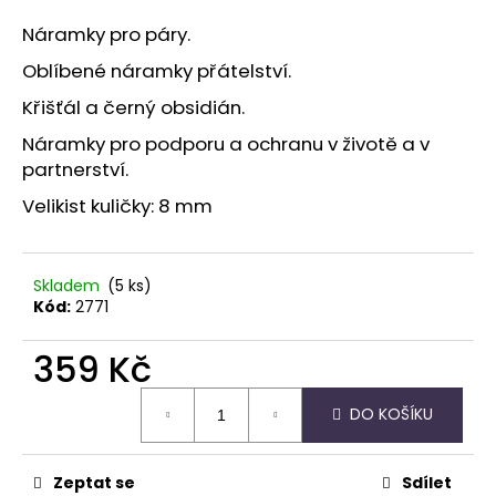
a
Náramky pro páry.
j
Oblíbené náramky přátelství.
í
Křišťál a černý obsidián.
t
?
Náramky pro podporu a ochranu v životě a v
partnerství.
Velikist kuličky: 8 mm
HLEDAT
Skladem
(5 ks)
Kód:
2771
D
359 Kč
o
Měrná
p
DO KOŠÍKU
cena:
o
r
u
Zeptat se
Sdílet