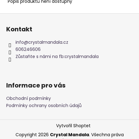
č
Popis produktu není dostupný
u
j
Z
e
á
m
Kontakt
p
e
a
info
@
crystalmandala.cz
t
606246606
APATIT
í
Zůstaňte s námi na fb:crystalmandala
SRDCE
695
Kč
Informace pro vás
Obchodní podmínky
Podmínky ochrany osobních údajů
Vytvořil Shoptet
Copyright 2026
Crystal Mandala
. Všechna práva