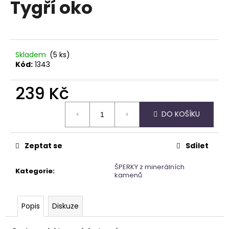
Tygří oko
a
j
í
t
Skladem
(5 ks)
?
Kód:
1343
239 Kč
Měrná
DO KOŠÍKU
cena:
HLEDAT
Zeptat se
Sdílet
D
ŠPERKY z minerálních
Kategorie
:
o
kamenů
p
o
Popis
Diskuze
r
u