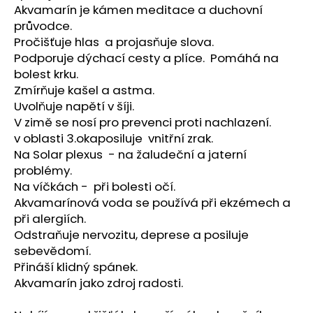
č
Akvamarín je kámen meditace a duchovní
u
průvodce.
j
Pročišťuje hlas a projasňuje slova.
e
Podporuje dýchací cesty a plíce. Pomáhá na
m
bolest krku.
e
Zmírňuje kašel a astma.
Uvolňuje napětí v šíji.
TAROT
V zimě se nosí pro prevenci proti nachlazení.
SVĚTLA
v oblasti 3.okaposiluje vnitřní zrak.
A
Na Solar plexus - na žaludeční a jaterní
STÍNŮ
problémy.
699
Na víčkách - při bolesti očí.
Kč
Akvamarínová voda se používá při ekzémech a
při alergiích.
Odstraňuje nervozitu, deprese a posiluje
sebevědomí.
Přináší klidný spánek.
Akvamarín jako zdroj radosti.