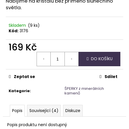
Nabíjíme na křišťálu bez přímého slunečního
světla.
Skladem
(9 ks)
Kód:
3176
169 Kč
Měrná
DO KOŠÍKU
cena:
Zeptat se
Sdílet
ŠPERKY z minerálních
Kategorie
:
kamenů
Popis
Související (4)
Diskuze
Popis produktu není dostupný