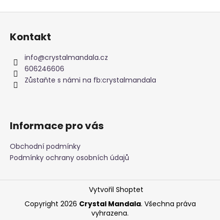
Z
á
Kontakt
p
a
info
@
crystalmandala.cz
t
606246606
í
Zůstaňte s námi na fb:crystalmandala
Informace pro vás
Obchodní podmínky
Podmínky ochrany osobních údajů
Vytvořil Shoptet
Copyright 2026
Crystal Mandala
. Všechna práva
vyhrazena.