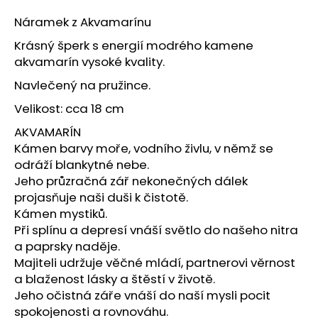
a
Náramek z Akvamarínu
j
Krásný šperk s energií modrého kamene
í
akvamarín vysoké kvality.
t
Navlečený na pružince.
?
Velikost: cca 18 cm
AKVAMARÍN
Kámen barvy moře, vodního živlu, v němž se
odráží blankytné nebe.
HLEDAT
Jeho průzračná zář nekonečných dálek
projasňuje naši duši k čistotě.
Kámen mystiků.
D
Při splínu a depresí vnáší světlo do našeho nitra
o
a paprsky naděje.
p
Majiteli udržuje věčné mládí, partnerovi věrnost
o
a blaženost lásky a štěstí v životě.
r
Jeho očistná záře vnáší do naší mysli pocit
u
spokojenosti a rovnováhu.