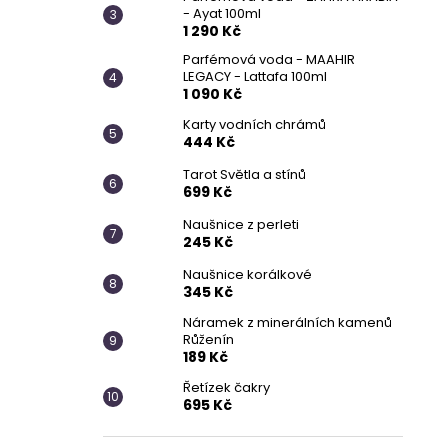
- Ayat 100ml
1 290 Kč
Parfémová voda - MAAHIR
LEGACY - Lattafa 100ml
1 090 Kč
Karty vodních chrámů
444 Kč
Tarot Světla a stínů
699 Kč
Naušnice z perleti
245 Kč
Naušnice korálkové
345 Kč
Náramek z minerálních kamenů
Růženín
189 Kč
Řetízek čakry
695 Kč