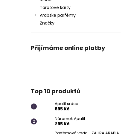
APATIT SRDCE
l
Tarotové karty
695 Kč
Arabské parfémy
Značky
Přijímáme online platby
Top 10 produktů
Apatit srdce
695 Kč
Náramek Apatit
295 Kč
Parfémová voda - ZAHRA ARABIA