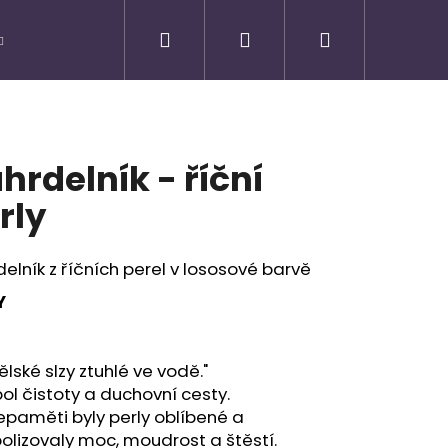
Hledat
Přihlášení
Nákupní
košík
hrdelník - říční
rly
elník z říčních perel v lososové barvě
Y
lské slzy ztuhlé ve vodě."
Následující
l čistoty a duchovní cesty.
paměti byly perly oblíbené a
lizovaly moc, moudrost a štěstí.