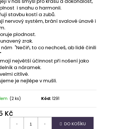
její v nás smysl pro krásu a dokonalost,
plnost i snahu o harmonii.
ňují stavbu kostí a zubů.
ují nervový systém, brání svalové únavě i
ím.
oruje plodnost.
 unavený zrak.
í nám "Nečiň, to co nechceš, ab lidé činili
"
 mají největší účinnost při nošení jako
delník a náramek.
velmi citlivé.
ujeme je nejlépe v mušli.
adem
(2 ks)
Kód:
1291
5 Kč
ná
DO KOŠÍKU
: