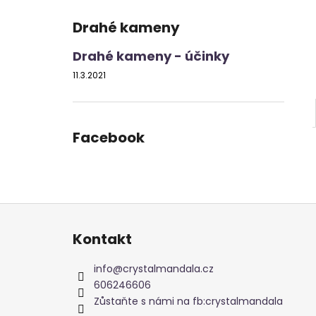
Drahé kameny
Drahé kameny - účinky
11.3.2021
Facebook
Z
á
Kontakt
p
a
info
@
crystalmandala.cz
t
606246606
í
Zůstaňte s námi na fb:crystalmandala