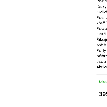
Rozví
lásky
Ovliv
Posil
křeč
Podp
Ostří
Říkaj
tobě.
Perly
náhr
Jsou 
Aktiv
Skl
39
Měr
cena