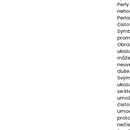
NÁRAMEK APATIT
PARFÉMOVÁ VOD
Perly
AYAT 100ML
295 Kč
neho
1 290 Kč
Perl
čisto
Symbo
promě
Obra
ukazu
může
neuvě
duše
Svým
ukazu
se kt
umož
čisto
Umocň
proto
nečis