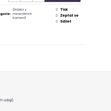
Tisk
ŠPERKY z
gorie
:
minerálních
Zeptat se
kamenů
Sdílet
h údajů