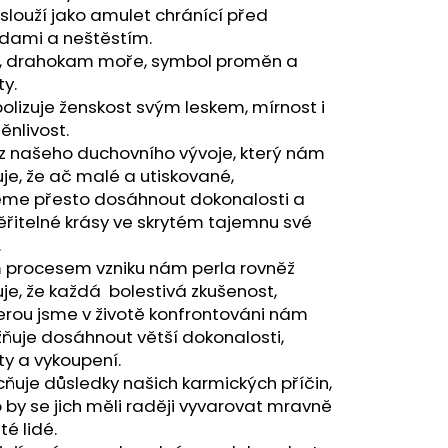
A - ZAHRA ARABIA -
 slouží jako amulet chránící před
dami a neštěstím.
a, drahokam moře, symbol proměn a
ty.
lizuje ženskost svým leskem, mírnost i
nlivost.
z našeho duchovního vývoje, který nám
je, že ač malé a utiskované,
me přesto dosáhnout dokonalosti a
řitelné krásy ve skrytém tajemnu své
.
 procesem vzniku nám perla rovněž
je, že každá bolestivá zkušenost,
erou jsme v životě konfrontováni nám
ňuje dosáhnout větší dokonalosti,
ty a vykoupení.
uje důsledky našich karmických příčin,
 by se jich měli raději vyvarovat mravně
té lidé.