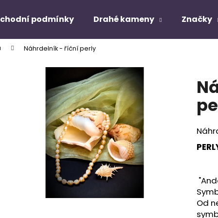
chodní podmínky
Drahé kameny
Značky
ů
Náhrdelník - říční perly
Co potřebujete najít?
Ná
HLEDAT
pe
Náhrd
Doporučujeme
PERL
"Andě
Symbo
Od ne
symbo