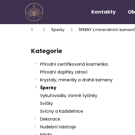
K
Přejít
na
o
Kontakty
Ob
obsah
Zpět
Zpět
š
do
do
í
Domů
Šperky
ŠPERKY z minerálních kamen
k
obchodu
obchodu
P
o
Kategorie
Přeskočit
s
kategorie
t
Přírodní certifikovaná kosmetika
r
Přírodní doplňky zdraví
a
Krystaly, minerály a drahé kameny
n
Šperky
n
Vykuřovadla, Vonné tyčinky
í
Svíčky
p
Svícny a Kadidelnice
a
Dekorace
n
Hudební nástroje
e
Móda