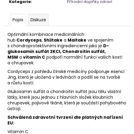
Kategorie
:
Přírodní doplňky zdraví
Popis
Diskuze
Optimální kombinace medicinálních
hub
Cordyceps
,
Shiitake
a
Maitake
ve spojením
s chondroprotektivními ingrediencemi jako je
D-
glukosamin sulfát 2KCl, Chondroitin sulfát,
MSM
a
vitamín C
podpoří normální funkci vašich kostí
a chrupavek.
Cordyceps z pohledu čínské medicíny podporuje esenci
Jing, která je uložená v ledvinách a podílí se na tvorbě
a růstu kostí.
Glukosamin sulfát a chondroitin sulfát jsou tělu vlastní
látky, které jsou jednou z hlavních složek kloubních
chrupavek, pojivové tkáně, která je součástí pohybového
ústrojí.
Schválená zdravotní tvrzení dle platných nařízení
EU:
Vitamín C