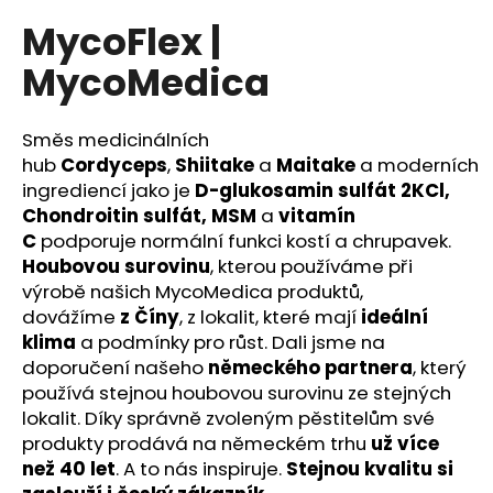
a
MycoFlex |
j
MycoMedica
í
t
?
Směs medicinálních
hub
Cordyceps
,
Shiitake
a
Maitake
a moderních
ingrediencí jako je
D-glukosamin sulfát 2KCl,
Chondroitin sulfát, MSM
a
vitamín
C
podporuje normální funkci kostí a chrupavek.
HLEDAT
Houbovou surovinu
, kterou používáme při
výrobě našich MycoMedica produktů,
dovážíme
z Číny
, z lokalit, které mají
ideální
klima
a podmínky pro růst. Dali jsme na
D
doporučení našeho
německého partnera
, který
o
používá stejnou houbovou surovinu ze stejných
p
lokalit. Díky správně zvoleným pěstitelům své
o
produkty prodává na německém trhu
už více
r
než 40 let
. A to nás inspiruje.
Stejnou kvalitu si
u