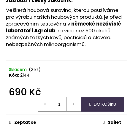
č
zaslouží i český zákazník.
u
Veškerá houbová surovina, kterou používáme
j
pro výrobu našich houbových produktů, je před
e
zpracováním testována v
německé nezávislé
m
laboratoři Agrolab
na více než 500 druhů
e
známých těžkých kovů, pesticidů a člověku
nebezpečných mikroorganismů.
KARTY
VODNÍCH
CHRÁMŮ
444
Skladem
(2 ks)
Kč
Kód:
2144
690 Kč
Měrná
DO KOŠÍKU
cena:
Zeptat se
Sdílet