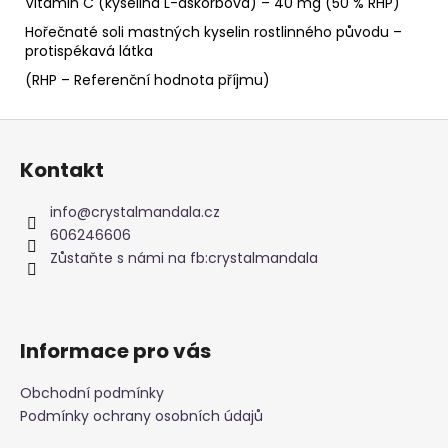
Vitamin C (kyselina L-askorbová) – 40 mg (50 % RHP)
Hořečnaté soli mastných kyselin rostlinného původu –
protispékavá látka
(RHP – Referenční hodnota příjmu)
Z
á
Kontakt
p
a
info
@
crystalmandala.cz
t
606246606
í
Zůstaňte s námi na fb:crystalmandala
Informace pro vás
Obchodní podmínky
Podmínky ochrany osobních údajů