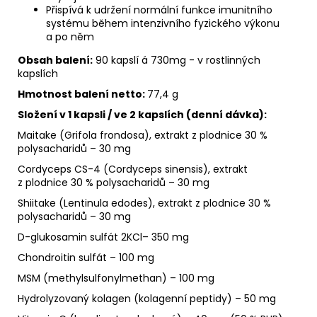
Přispívá k udržení normální funkce imunitního
systému během intenzivního fyzického výkonu
a po něm
Obsah balení:
90 kapslí á 730mg - v rostlinných
kapslích
Hmotnost balení netto:
77,4 g
Složení v 1 kapsli / ve 2 kapslích (denní dávka):
Maitake (Grifola frondosa), extrakt z plodnice 30 %
polysacharidů – 30 mg
Cordyceps CS-4 (Cordyceps sinensis), extrakt
z plodnice 30 % polysacharidů – 30 mg
Shiitake (Lentinula edodes), extrakt z plodnice 30 %
polysacharidů – 30 mg
D-glukosamin sulfát 2KCl– 350 mg
Chondroitin sulfát – 100 mg
MSM (methylsulfonylmethan) – 100 mg
Hydrolyzovaný kolagen (kolagenní peptidy) – 50 mg