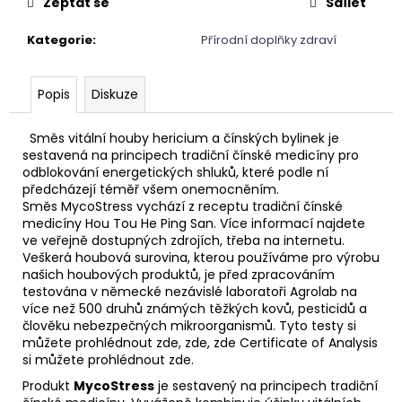
č
Zeptat se
Sdílet
u
j
Kategorie
:
Přírodní doplňky zdraví
e
m
Popis
Diskuze
e
Směs vitální houby hericium a čínských bylinek je
NÁRAMEK
sestavená na principech tradiční čínské medicíny pro
APATIT
odblokování energetických shluků, které podle ní
předcházejí téměř všem onemocněním.
295
Směs MycoStress vychází z receptu tradiční čínské
Kč
medicíny Hou Tou He Ping San. Více informací najdete
ve veřejně dostupných zdrojích, třeba na internetu.
Veškerá houbová surovina, kterou používáme pro výrobu
našich houbových produktů, je před zpracováním
testována v německé nezávislé laboratoři Agrolab na
více než 500 druhů známých těžkých kovů, pesticidů a
člověku nebezpečných mikroorganismů. Tyto testy si
můžete prohlédnout zde, zde, zde Certificate of Analysis
si můžete prohlédnout zde.
Produkt
MycoStress
je sestavený na principech tradiční