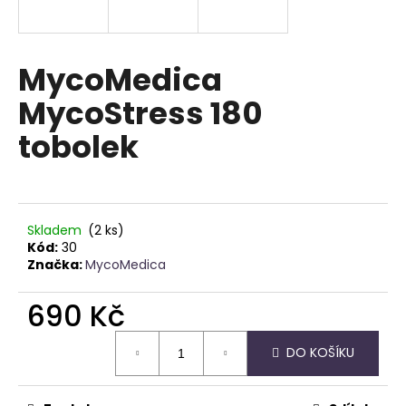
a
j
í
MycoMedica
t
MycoStress 180
?
tobolek
HLEDAT
Skladem
(2 ks)
Kód:
30
Značka:
MycoMedica
D
690 Kč
o
p
Měrná
o
DO KOŠÍKU
cena:
r
u