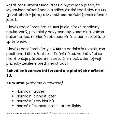
Rozdíl mezi směsí MycoStress a MycoSleep je ten, že
MycoSleep působí podle tradiční čínské medicíny na XIN
(prvek ohně - játra) a MycoStress na GAN (prvek dřevo -
játra).
Člověk mající problém se
XIN
je dle čínské medicíny
neukotvený, psychicky nevyrovnaný, zapomíná, vnímá
bušení srdce, neklidně spí, zapomíná, snadno se leká, je
spíše bledý.
Člověk mající problémy s
GAN
se nedokáže uvolnit, má
pocit pnutí či stažení se, střídání nálad, hodně věcí se
mu zhoršuje působením stresu či emocí, u žen bývají
příznaky zesílené před menstruací.
Schválená zdravotní tvrzení dle platných nařízení
EU:
Kurkuma
(Rhizoma curcumae)
Normální trávení
Normální činnost jater
Normální stav kloubů
Normální činnost jater - jaterní lipidy