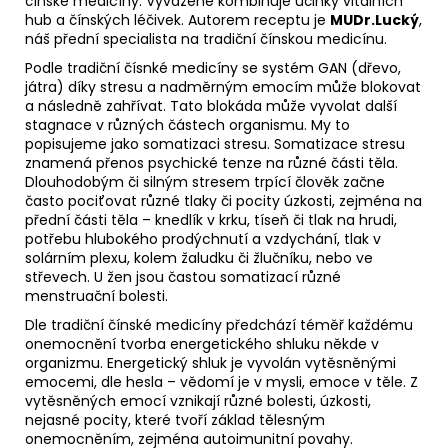
čínské medicíny. Vyváženě kombinuje účinky vitálních
hub a čínských léčivek. Autorem receptu je
MUDr.Lucký
,
náš přední specialista na tradiční čínskou medicínu.
Podle tradiční čísnké medicíny se systém GAN (dřevo,
játra) díky stresu a nadměrným emocím může blokovat
a následně zahřívat. Tato blokáda může vyvolat další
stagnace v různých částech organismu. My to
popisujeme jako somatizaci stresu. Somatizace stresu
znamená přenos psychické tenze na různé části těla.
Dlouhodobým či silným stresem trpící člověk začne
často pociťovat různé tlaky či pocity úzkosti, zejména na
přední části těla – knedlík v krku, tíseň či tlak na hrudi,
potřebu hlubokého prodýchnutí a vzdychání, tlak v
solárním plexu, kolem žaludku či žlučníku, nebo ve
střevech. U žen jsou častou somatizací různé
menstruační bolesti.
Dle tradiční čínské medicíny předchází téměř každému
onemocnění tvorba energetického shluku někde v
organizmu. Energetický shluk je vyvolán vytěsněnými
emocemi, dle hesla – vědomí je v mysli, emoce v těle. Z
vytěsněných emocí vznikají různé bolesti, úzkosti,
nejasné pocity, které tvoří základ tělesným
onemocněním, zejména autoimunitní povahy.