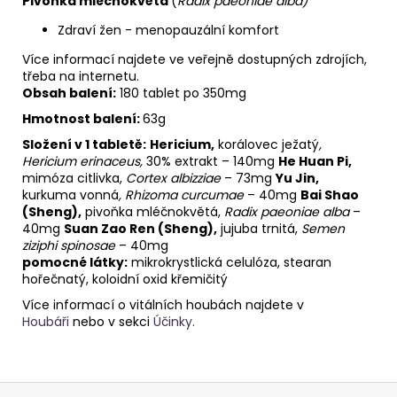
Pivoňka mléčnokvětá
(
Radix paeoniae alba)
Zdraví žen - menopauzální komfort
Více informací najdete ve veřejně dostupných zdrojích,
třeba na internetu.
Obsah balení:
180 tablet po 350mg
Hmotnost balení:
63g
Složení v 1 tabletě:
Hericium,
korálovec ježatý
,
Hericium erinaceus,
30% extrakt
– 140mg
He Huan Pi,
mimóza citlivka,
Cortex albizziae
– 73mg
Yu Jin,
kurkuma vonná
, Rhizoma curcumae
– 40mg
Bai Shao
(Sheng),
pivoňka mléčnokvětá,
Radix paeoniae alba
–
40mg
Suan Zao Ren (Sheng),
jujuba trnitá,
Semen
ziziphi spinosae
– 40mg
pomocné látky:
mikrokrystlická celulóza, stearan
hořečnatý, koloidní oxid křemičitý
Více informací o vitálních houbách najdete v
Houbáři
nebo v sekci
Účinky.
Z