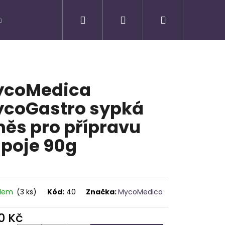
Hledat
Přihlášení
Nákupní
košík
ycoMedica
coGastro sypká
ěs pro přípravu
poje 90g
adem
(3 ks)
Kód:
40
Značka:
MycoMedica
Následující
0 Kč