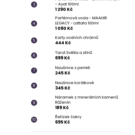
- Ayat 100ml
1 290 Kč
Parfémová voda - MAAHIR
LEGACY - Lattafa 100ml
1 090 Kč
Karty vodních chrámů
444 Kč
Tarot Světla a stínů
699 Kč
Naušnice z perleti
245 Kč
Naušnice korálkové
345 Kč
Náramek z minerálních kamenů
Růženín
189 Kč
Řetízek čakry
695 Kč