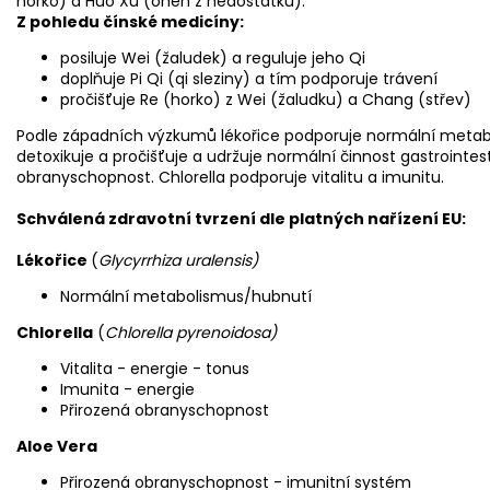
horko) a Huo Xu (oheň z nedostatku).
Z pohledu čínské medicíny:
posiluje Wei (žaludek) a reguluje jeho Qi
doplňuje Pi Qi (qi sleziny) a tím podporuje trávení
pročišťuje Re (horko) z Wei (žaludku) a Chang (střev)
Podle západních výzkumů lékořice podporuje normální metab
detoxikuje a pročišťuje a udržuje normální činnost gastrointes
obranyschopnost. Chlorella podporuje vitalitu a imunitu.
Schválená zdravotní tvrzení dle platných nařízení EU:
Lékořice
(
Glycyrrhiza uralensis)
Normální metabolismus/hubnutí
Chlorella
(
Chlorella pyrenoidosa)
Vitalita - energie - tonus
Imunita - energie
Přirozená obranyschopnost
Aloe Vera
Přirozená obranyschopnost - imunitní systém