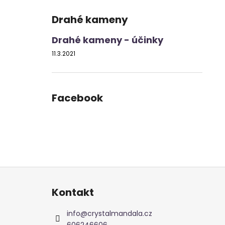
Drahé kameny
Drahé kameny - účinky
11.3.2021
Facebook
Z
á
Kontakt
p
a
info
@
crystalmandala.cz
606246606