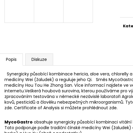
NÁRAMEK APATIT
PARFÉMOVÁ VOD
Měr
AYAT 100ML
cena
295 Kč
1 290 Kč
Kate
Popis
Diskuze
Synergicky působící kombinace hericia, aloe vera, chlorelly a 
medicíny Wei (žaludek) a reguluje jeho Qi. Směs MycoGastro 
medicíny Hou Tou He Zhong San. Více informací najdete ve ve
internetu.Veškerá houbová surovina, kterou používáme pro v
zpracováním testována v německé nezávislé laboratoři Agro
kovů, pesticidů a člověku nebezpečných mikroorganismů. Tyto
zde. Certificate of Analysis si můžete prohlédnout zde.
MycoGastro
obsahuje s
ynergicky působící kombinaci vitální h
Tato podporuje podle tradiční čínské medicíny Wei (žaludek) a 