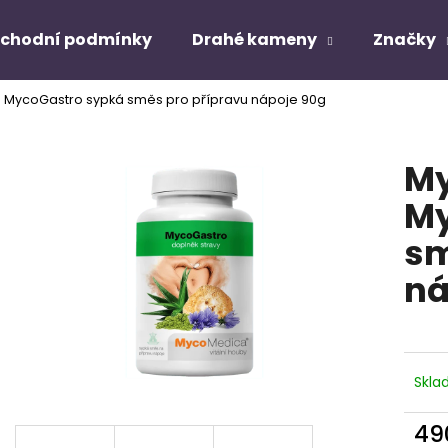
chodní podmínky
Drahé kameny
Značky
MycoGastro sypká směs pro přípravu nápoje 90g
Co potřebujete najít?
M
HLEDAT
My
sm
Doporučujeme
ná
Skl
49