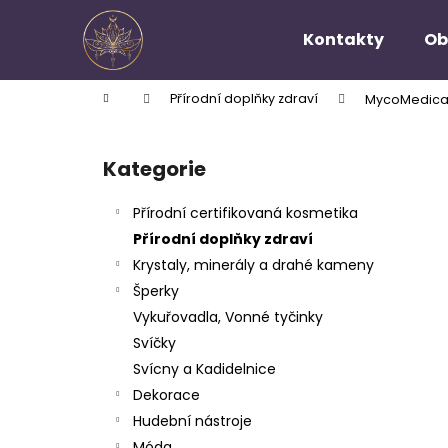
K
Přejít
na
o
Kontakty
Ob
obsah
Zpět
Zpět
š
do
do
í
Domů
Přírodní doplňky zdraví
MycoMedica 
k
obchodu
obchodu
P
o
Kategorie
Přeskočit
s
kategorie
t
Přírodní certifikovaná kosmetika
r
Přírodní doplňky zdraví
a
Krystaly, minerály a drahé kameny
n
Šperky
n
Vykuřovadla, Vonné tyčinky
í
Svíčky
p
Svícny a Kadidelnice
a
Dekorace
n
Hudební nástroje
e
Móda