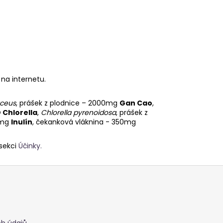
na internetu.
aceus
, prášek z plodnice – 2000mg
Gan Cao
,
 Chlorella
,
Chlorella pyrenoidosa
, prášek z
00mg
Inulín
, čekanková vláknina - 350mg
sekci
Účinky.
h údajů