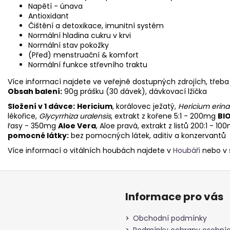
Napětí - únava
Antioxidant
Čištění a detoxikace, imunitní systém
Normální hladina cukru v krvi
Normální stav pokožky
(Před) menstruační & komfort
Normální funkce střevního traktu
Více informací najdete ve veřejně dostupných zdrojích, třeba 
Obsah balení:
90g prášku (30 dávek), dávkovací lžička
Složení v 1 dávce:
Hericium
, korálovec ježatý,
Hericium erin
lékořice,
Glycyrrhiza uralensis
, extrakt z kořene 5:1 - 200mg
BIO
řasy - 350mg
Aloe Vera
, Aloe pravá, extrakt z listů 200:1 - 1
pomocné látky:
bez pomocných látek, aditiv a konzervantů
Více informací o vitálních houbách najdete v
Houbáři
nebo v 
Informace pro vás
Obchodní podmínky
Podmínky ochrany osobníc