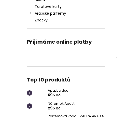
APATIT SRDCE
l
Tarotové karty
695 Kč
Arabské parfémy
Značky
Přijímáme online platby
Top 10 produktů
Apatit srdce
695 Kč
Náramek Apatit
295 Kč
Parfémová voda - ZAHRA ARABIA