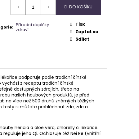
A - ZAHRA ARABIA -
ná
DO KOŠÍKU
:
Tisk
Přírodní doplňky
gorie
:
zdraví
Zeptat se
Sdílet
lékořice podporuje podle tradiční čínské
vychází z receptu tradiční čínské
řejně dostupných zdrojích, třeba na
ýrobu našich houbových produktů, je před
lab na více než 500 druhů známých těžkých
 testy si můžete prohlédnout zde, zde a
ouby hericia a aloe vera, chlorelly či lékořice.
reguluje jeho Qi. Ochlazuje též Nei Re (vnitřní