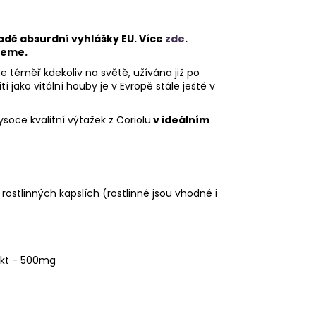
adě absurdní vyhlášky EU. Více
zde
.
žeme.
e téměř kdekoliv na světě, užívána již po
tí jako vitální houby je v Evropě stále ještě v
soce kvalitní výtažek z Coriolu
v ideálním
rostlinných kapslích (rostlinné jsou vhodné i
akt - 500mg