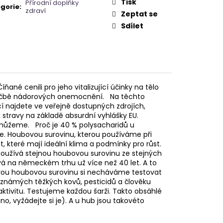
A - ZAHRA ARABIA -
Tisk
Přírodní doplňky
gorie
:
zdraví
Zeptat se
Sdílet
íňané cenili pro jeho vitalizující účinky na tělo
ři léčbě nádorových onemocnění. Na těchto
cí najdete ve veřejně dostupných zdrojích,
stravy na základě absurdní vyhlášky EU.
m můžeme. Proč je 40 % polysacharidů u
e. Houbovou surovinu, kterou používáme při
, které mají ideální klima a podmínky pro růst.
oužívá stejnou houbovou surovinu ze stejných
vá na německém trhu už více než 40 let. A to
eškerou houbovou surovinu si necháváme testovat
 známých těžkých kovů, pesticidů a člověku
tivitu. Testujeme každou šarži. Takto obsáhlé
o, vyžádejte si je). A u hub jsou takovéto