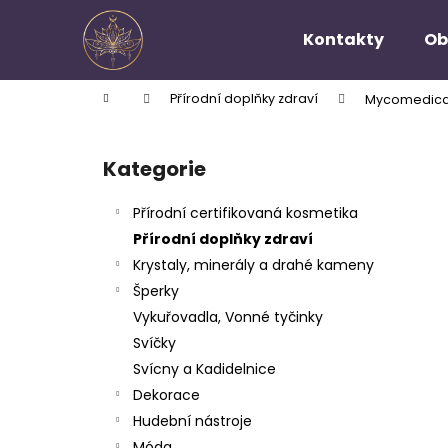
K
Přejít
na
o
Kontakty
Ob
obsah
Zpět
Zpět
š
do
do
í
Domů
Přírodní doplňky zdraví
Mycomedica 
k
obchodu
obchodu
P
o
Kategorie
Přeskočit
s
kategorie
t
Přírodní certifikovaná kosmetika
r
Přírodní doplňky zdraví
a
Krystaly, minerály a drahé kameny
n
Šperky
n
Vykuřovadla, Vonné tyčinky
í
Svíčky
p
Svícny a Kadidelnice
a
Dekorace
n
Hudební nástroje
e
Móda