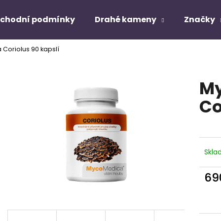
chodní podmínky
Drahé kameny
Značky
Coriolus 90 kapslí
Co potřebujete najít?
M
HLEDAT
Co
Doporučujeme
Skl
69
Měr
cena