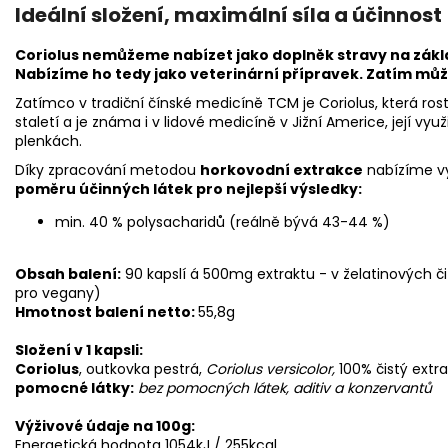
Ideální složení, maximální síla a účinnost
Coriolus nemůžeme nabízet jako doplněk stravy na zákl
Nabízíme ho tedy jako
veterinární přípravek
. Zatím mů
Zatímco v tradiční čínské medicíně TCM je Coriolus, která rost
staletí a je známa i v lidové medicíně v Jižní Americe, její využi
plenkách.
Díky zpracování metodou
horkovodní extrakce
nabízíme vy
poměru účinných látek pro nejlepší výsledky:
min. 40 % polysacharidů
(reálně bývá 43-44 %)
Obsah balení:
90 kapslí á 500mg extraktu - v želatinových či 
pro vegany)
Hmotnost balení netto:
55,8g
Složení v 1 kapsli:
Coriolus
, outkovka pestrá,
Coriolus versicolor,
100% čistý extr
pomocné látky:
bez pomocných látek, aditiv a konzervantů
Výživové údaje na 100g:
Energetická hodnota 1054kJ / 255kcal