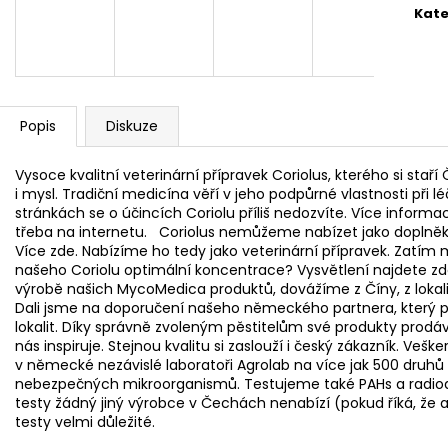
NÁRAMEK APATIT
PARFÉMOVÁ VOD
Kate
AYAT 100ML
295 Kč
1 290 Kč
Popis
Diskuze
Vysoce kvalitní veterinární přípravek Coriolus, kterého si staří Č
i mysl. Tradiční medicína věří v jeho podpůrné vlastnosti p
stránkách se o účincích Coriolu příliš nedozvíte. Více informa
třeba na internetu. Coriolus nemůžeme nabízet jako doplněk 
Více zde. Nabízíme ho tedy jako veterinární přípravek. Zatí
našeho Coriolu optimální koncentrace? Vysvětlení najdete zd
výrobě našich MycoMedica produktů, dovážíme z Číny, z lokalit
Dali jsme na doporučení našeho německého partnera, který p
lokalit. Díky správně zvoleným pěstitelům své produkty prodá
nás inspiruje. Stejnou kvalitu si zaslouží i český zákazník. V
v německé nezávislé laboratoři Agrolab na více jak 500 druhů
nebezpečných mikroorganismů. Testujeme také PAHs a radioak
testy žádný jiný výrobce v Čechách nenabízí (pokud říká, že an
testy velmi důležité.