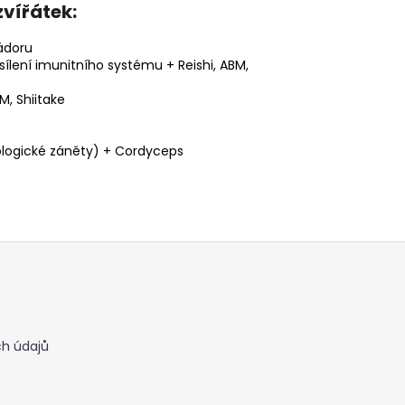
vířátek:
nádoru
sílení imunitního systému + Reishi, ABM,
M, Shiitake
rologické záněty) + Cordyceps
h údajů