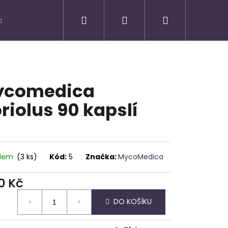
Hledat
Přihlášení
Nákupní
košík
ycomedica
riolus 90 kapslí
adem
(3 ks)
Kód:
5
Značka:
MycoMedica
0 Kč
ná
Následující
DO KOŠÍKU
: