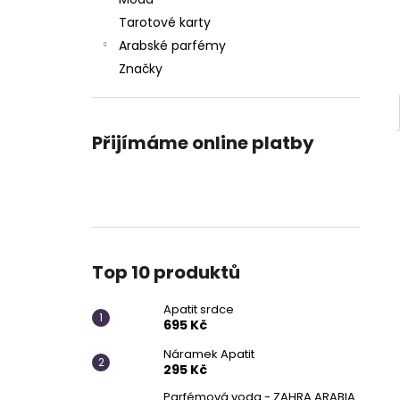
APATIT SRDCE
l
Tarotové karty
695 Kč
Arabské parfémy
Značky
Přijímáme online platby
Top 10 produktů
Apatit srdce
695 Kč
Náramek Apatit
295 Kč
Parfémová voda - ZAHRA ARABIA