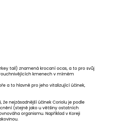
rkey tail) znamená krocaní ocas, a to pro svůj
a trouchnivějících kmenech v mírném
 to hlavně pro jeho vitalizující účinek,
 že nejzásadnější účinek Coriolu je podle
nění (stejně jako u většiny ostatních
rovnováha organismu. Například v Koreji
akovinou.