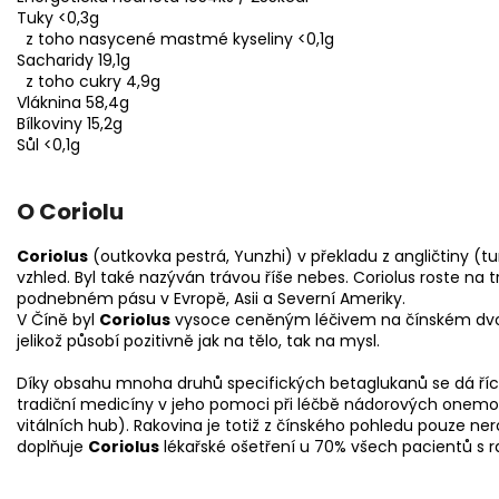
Tuky <0,3g
z toho nasycené mastmé kyseliny <0,1g
Sacharidy 19,1g
z toho cukry 4,9g
Vláknina 58,4g
Bílkoviny 15,2g
Sůl <0,1g
O Coriolu
Coriolus
(outkovka pestrá, Yunzhi) v překladu z angličtiny (tu
vzhled. Byl také nazýván trávou říše nebes. Coriolus roste n
podnebném pásu v Evropě, Asii a Severní Ameriky.
V Číně byl
Coriolus
vysoce ceněným léčivem na čínském dvoře a
jelikož působí pozitivně jak na tělo, tak na mysl.
Díky obsahu mnoha druhů specifických betaglukanů se dá říci,
tradiční medicíny v jeho pomoci při léčbě nádorových onemoc
vitálních hub). Rakovina je totiž z čínského pohledu pouze ne
doplňuje
Coriolus
lékařské ošetření u 70% všech pacientů s r