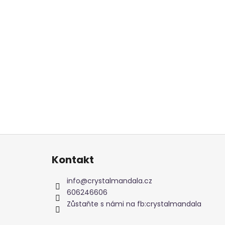
Z
á
Kontakt
p
a
info
@
crystalmandala.cz
t
606246606
í
Zůstaňte s námi na fb:crystalmandala