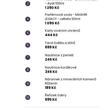
- Ayat 100ml
1 290 Kč
Parfémová voda - MAAHIR
LEGACY - Lattafa 100ml
1 090 Kč
Karty vodních chrámů
444 Kč
Tarot Světla a stínů
699 Kč
Naušnice z perleti
245 Kč
Naušnice korálkové
345 Kč
Náramek z minerálních kamenů
Růženín
189 Kč
Řetízek čakry
695 Kč