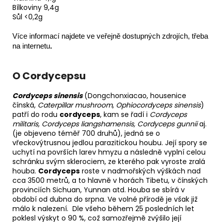
Bílkoviny 9,4g
Sůl <0,2g
Více informací najdete ve veřejně dostupných zdrojích, třeba
na internetu
.
O Cordycepsu
Cordyceps sinensis
(Dongchonxiacao, housenice
čínská,
Caterpillar mushroom
,
Ophiocordyceps sinensis
)
patří do rodu
cordyceps
, kam se řadí i
Cordyceps
militaris, Cordyceps liangshamensis, Cordyceps gunnii
aj.
(je objeveno téměř 700 druhů), jedná se o
vřeckovýtrusnou jedlou parazitickou houbu. Její spory se
uchytí na površích larev hmyzu a následně vyplní celou
schránku svým sklerociem, ze kterého pak vyroste zralá
houba.
Cordyceps
roste v nadmořských výškách nad
cca 3500 metrů, a to hlavně v horách Tibetu, v čínských
provinciích Sichuan, Yunnan atd. Houba se sbírá v
období od dubna do srpna. Ve volné přírodě je však již
málo k nalezení. Dle všeho během 25 posledních let
poklesl výskyt o 90 %, což samozřejmě zvýšilo její