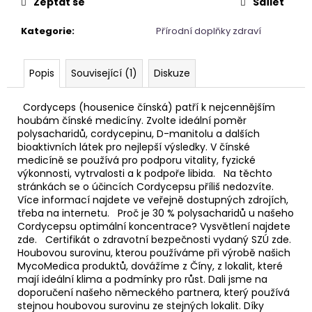
č
Zeptat se
Sdílet
u
j
Kategorie
:
Přírodní doplňky zdraví
e
m
Popis
Související (1)
Diskuze
e
Cordyceps (housenice čínská) patří k nejcennějším
NAUŠNICE
houbám čínské medicíny. Zvolte ideální poměr
Z
polysacharidů, cordycepinu, D-manitolu a dalších
PERLETI
bioaktivních látek pro nejlepší výsledky. V čínské
medicíně se používá pro podporu vitality, fyzické
245
Kč
výkonnosti, vytrvalosti a k podpoře libida. Na těchto
stránkách se o účincích Cordycepsu příliš nedozvíte.
Více informací najdete ve veřejně dostupných zdrojích,
třeba na internetu. Proč je 30 % polysacharidů u našeho
Cordycepsu optimální koncentrace? Vysvětlení najdete
zde. Certifikát o zdravotní bezpečnosti vydaný SZÚ zde.
Houbovou surovinu, kterou používáme při výrobě našich
MycoMedica produktů, dovážíme z Číny, z lokalit, které
mají ideální klima a podmínky pro růst. Dali jsme na
doporučení našeho německého partnera, který používá
stejnou houbovou surovinu ze stejných lokalit. Díky