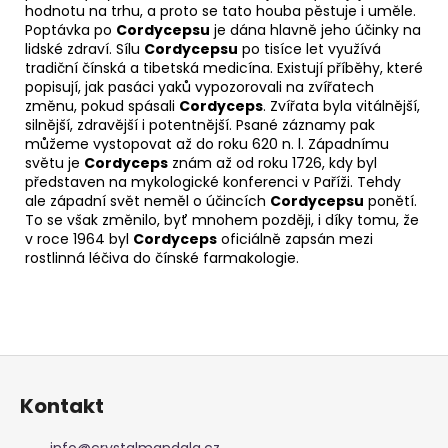
hodnotu na trhu, a proto se tato houba pěstuje i uměle.
Poptávka po
Cordycepsu
je dána hlavně jeho účinky na
lidské zdraví. Sílu
Cordycepsu
po tisíce let využívá
tradiční čínská a tibetská medicína. Existují příběhy, které
popisují, jak pasáci yaků vypozorovali na zvířatech
změnu, pokud spásali
Cordyceps
. Zvířata byla vitálnější,
silnější, zdravější i potentnější. Psané záznamy pak
můžeme vystopovat až do roku 620 n. l. Západnímu
světu je
Cordyceps
znám až od roku 1726, kdy byl
představen na mykologické konferenci v Paříži. Tehdy
ale západní svět neměl o účincích
Cordycepsu
ponětí.
To se však změnilo, byť mnohem později, i díky tomu, že
v roce 1964 byl
Cordyceps
oficiálně zapsán mezi
rostlinná léčiva do čínské farmakologie.
Z
á
Kontakt
p
a
info
@
crystalmandala.cz