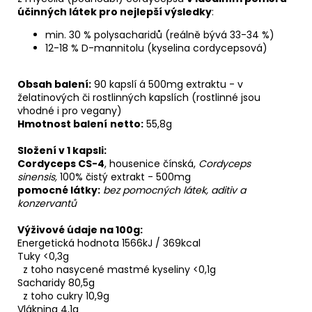
účinných látek pro nejlepší výsledky
:
min. 30 % polysacharidů (reálně bývá 33-34 %)
12-18 % D-mannitolu (kyselina cordycepsová)
Obsah balení:
90 kapslí á 500mg extraktu - v
želatinových či rostlinných kapslích (rostlinné jsou
vhodné i pro vegany)
Hmotnost balení
netto:
55,8g
Složení v 1 kapsli:
Cordyceps CS-4
, housenice čínská,
Cordyceps
sinensis,
100% čistý extrakt - 500mg
pomocné látky:
bez pomocných látek, aditiv a
konzervantů
Výživové údaje na 100g:
Energetická hodnota 1566kJ / 369kcal
Tuky <0,3g
z toho nasycené mastmé kyseliny <0,1g
Sacharidy 80,5g
z toho cukry 10,9g
Vláknina 4,1g