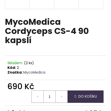
a
j
í
MycoMedica
t
Cordyceps CS-4 90
?
kapslí
HLEDAT
Skladem
(2 ks)
Kód:
2
Značka:
MycoMedica
D
690 Kč
o
p
Měrná
o
DO KOŠÍKU
cena:
r
u