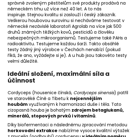
správně zvoleným pěstitelům své produkty prodává na
německém trhu už více než 40 let. A to nás
inspiruje. Stejnou kvalitu si zaslouží i český zákazník.
Veškerou houbovou surovinu si necháváme testovat v
německé nezávislé laboratoři Agrolab na více jak 500
druhů známých těžkých kovů, pesticidů a člověku
nebezpečných mikroorganismů. Testujeme také PAHs a
radioaktivitu. Testujeme každou šarži. Takto obsáhlé
testy žádný jiný výrobce v Čechách nenabízí (pokud
říká, že ano, vyžádejte si je). A u hub jsou takovéto testy
velmi důležité.
Ideální složení, maximální síla a
účinnost
Cordyceps (housenice čínská,
Cordyceps sinensis
) patřil
ve starověké Číně a Tibetu k
nejcennějším
houbám
využívaným k harmonizaci duše i těla. Tato
cizopasná houba je bohatým
zdrojem betaglukanů,
minerálů, stopových prvků i vitamínů
.
Díky biofermentaci a následnému zpracování metodou
horkovodní extrakce
nabízíme vysoce kvalitní výtažek
z mycelia (podhoubí) cordycepsu
v ideálním poměru