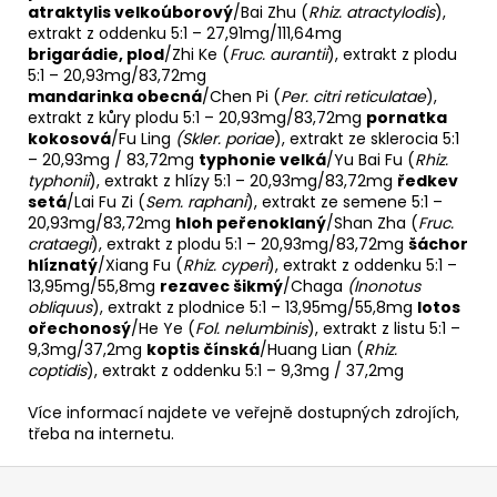
atraktylis velkoúborový
/Bai Zhu (
Rhiz. atractylodis
),
extrakt z oddenku 5:1 – 27,91mg/111,64mg
brigarádie, plod
/Zhi Ke (
Fruc. aurantii
), extrakt z plodu
5:1 – 20,93mg/83,72mg
mandarinka obecná
/Chen Pi (
Per. citri reticulatae
),
extrakt z kůry plodu 5:1 – 20,93mg/83,72mg
pornatka
kokosová
/Fu Ling
(Skler. poriae
), extrakt ze sklerocia 5:1
– 20,93mg / 83,72mg
typhonie velká
/Yu Bai Fu (
Rhiz.
typhonii
), extrakt z hlízy 5:1 – 20,93mg/83,72mg
ředkev
setá
/Lai Fu Zi (
Sem. raphani
), extrakt ze semene 5:1 –
20,93mg/83,72mg
hloh peřenoklaný
/Shan Zha (
Fruc.
crataegi
), extrakt z plodu 5:1 – 20,93mg/83,72mg
šáchor
hlíznatý
/Xiang Fu (
Rhiz. cyperi
), extrakt z oddenku 5:1 –
13,95mg/55,8mg
rezavec šikmý
/Chaga
(Inonotus
obliquus
), extrakt z plodnice 5:1 – 13,95mg/55,8mg
lotos
ořechonosý
/He Ye (
Fol. nelumbinis
), extrakt z listu 5:1 –
9,3mg/37,2mg
koptis čínská
/Huang Lian (
Rhiz.
coptidis
), extrakt z oddenku 5:1 – 9,3mg / 37,2mg
Více informací najdete ve veřejně dostupných zdrojích,
třeba na internetu.
Z