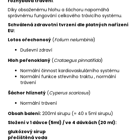
rozhýbává trávení
.
Díky obsaženému hlohu a šáchoru napomáhá
správnému fungování celkového trávicího systému.
Schválená zdravotní tvrzení dle platných nařízení
EU:
Lotos ořechonosý
(
Folium nelumbinis
)
Duševní zdraví
Hloh peřenoklaný
(
Crataegus pinnatifida
)
Normální činnost kardiovaskulárního systému
Normální funkce střevního traktu , normální
trávení
Šáchor hlíznatý
(
Cyperus scariosus
)
Normální trávení
Obsah balení:
200ml sirupu (= 40 x 5ml sirupu)
Složení v 1 dávce (5ml) / ve 4 dávkách (20 ml):
glukózový sirup
přečištěná voda