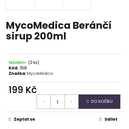
a
j
í
MycoMedica Beránčí
t
sirup 200ml
?
Skladem
(2 ks)
HLEDAT
Kód:
358
Značka:
MycoMedica
199 Kč
D
Měrná
o
DO KOŠÍKU
cena:
p
o
r
Zeptat se
Sdílet
u