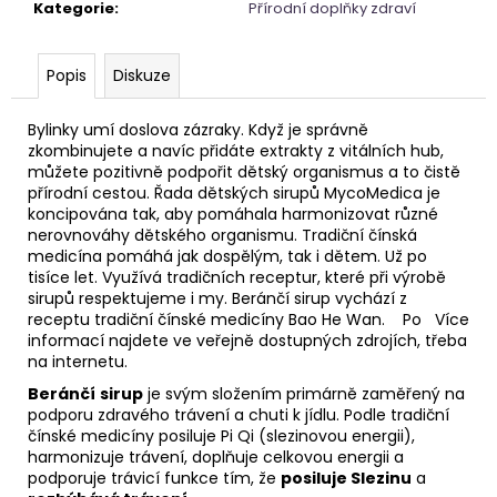
č
Kategorie
:
Přírodní doplňky zdraví
u
j
e
Popis
Diskuze
m
e
Bylinky umí doslova zázraky. Když je správně
zkombinujete a navíc přidáte extrakty z vitálních hub,
můžete pozitivně podpořit dětský organismus a to čistě
PARFÉMOVÁ
přírodní cestou. Řada dětských sirupů MycoMedica je
VODA
koncipována tak, aby pomáhala harmonizovat různé
-
nerovnováhy dětského organismu. Tradiční čínská
ZAHRA
medicína pomáhá jak dospělým, tak i dětem. Už po
ARABIA
tisíce let. Využívá tradičních receptur, které při výrobě
-
sirupů respektujeme i my. Beránčí sirup vychází z
AYAT
receptu tradiční čínské medicíny Bao He Wan. Po Více
100ML
informací najdete ve veřejně dostupných zdrojích, třeba
1
na internetu.
290
Kč
Beránčí
sirup
je svým složením primárně zaměřený na
podporu zdravého trávení a chuti k jídlu. Podle tradiční
čínské medicíny posiluje Pi Qi (slezinovou energii),
harmonizuje trávení, doplňuje celkovou energii a
podporuje trávicí funkce tím, že
posiluje Slezinu
a