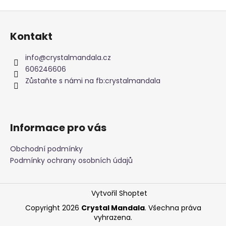
Z
á
Kontakt
p
a
info
@
crystalmandala.cz
t
606246606
í
Zůstaňte s námi na fb:crystalmandala
Informace pro vás
Obchodní podmínky
Podmínky ochrany osobních údajů
Vytvořil Shoptet
Copyright 2026
Crystal Mandala
. Všechna práva
vyhrazena.