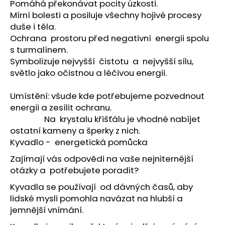
č
Pomáhá překonávat pocity úzkosti.
u
Mírní bolesti a posiluje všechny hojivé procesy
j
duše i těla.
e
Ochrana prostoru před negativní energii spolu
m
s turmalínem.
e
Symbolizuje nejvyšší čistotu a nejvyšší sílu,
světlo jako očistnou a léčivou energii.
APATIT
SRDCE
Umístění: všude kde potřebujeme pozvednout
energii a zesílit ochranu.
695
Kč
Na krystalu křišťálu je vhodné nabíjet
ostatní kameny a šperky z nich.
Kyvadlo - energetická pomůcka
Zajímají vás odpovědi na vaše nejniternější
otázky a potřebujete poradit?
Kyvadla se používají od dávných časů, aby
lidské mysli pomohla navázat na hlubší a
jemnější vnímání.