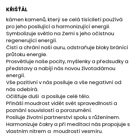
a
KŘIŠŤÁL
j
kámen kamenů, který se celá tisíciletí používá
í
pro jeho posilující a harmonizující energii.
t
Symbolizuje světlo na Zemi s jeho očistnou
?
regenerující energií.
Čistí a chrání naší auru, odstraňuje bloky bránící
průtoku energie.
Prosvětluje naše pocity, myšlenky a předsudky a
představy a nabíjí nás novou životadárnou
HLEDAT
energií.
Vše pozitivní v nás posiluje a vše negativní od
nás odebírá.
Očišťuje duši a posiluje celé tělo.
D
o
Přináší moudrost vidět svět spravedlnosti a
p
poznání souvislostí a porozumění.
o
Posiluje životní partnerství spolu s růženínem.
r
Harmonizuje čakry a při meditaci nás propojuje s
u
vlastním nitrem a moudrostí vesmíru.