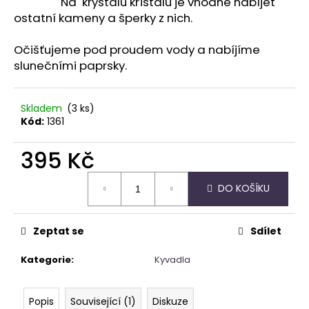
Na krystalu křišťálu je vhodné nabíjet
ostatní kameny a šperky z nich.
Očišťujeme pod proudem vody a nabíjíme
slunečními paprsky.
Skladem
(3 ks)
Kód:
1361
395 Kč
Měrná
DO KOŠÍKU
cena:
Zeptat se
Sdílet
Kategorie
:
Kyvadla
Popis
Související (1)
Diskuze