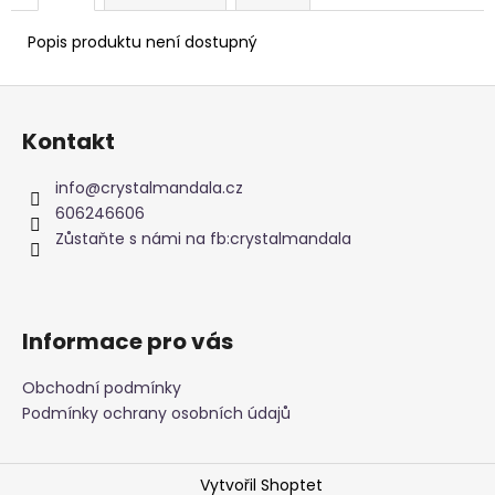
Popis produktu není dostupný
Z
á
Kontakt
p
a
info
@
crystalmandala.cz
t
606246606
í
Zůstaňte s námi na fb:crystalmandala
Informace pro vás
Obchodní podmínky
Podmínky ochrany osobních údajů
Vytvořil Shoptet