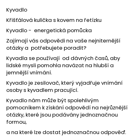
a
Kyvadlo
j
Křišťálová kulička s kovem na řetízku
í
Kyvadlo - energetická pomůcka
t
?
Zajímají vás odpovědi na vaše nejniternější
otázky a potřebujete poradit?
Kyvadla se používají od dávných časů, aby
lidské mysli pomohla navázat na hlubší a
jemnější vnímání.
HLEDAT
Kyvadlo je zesilovač, který vyjadřuje vnímání
osoby s kyvadlem pracující.
D
Kyvadlo nám může být spolehlivým
o
pomocníkem k získání odpovědí na nejrůznější
p
otázky, které jsou podávány jednoznačnou
o
formou,
r
a na které lze dostat jednoznačnou odpověď.
u