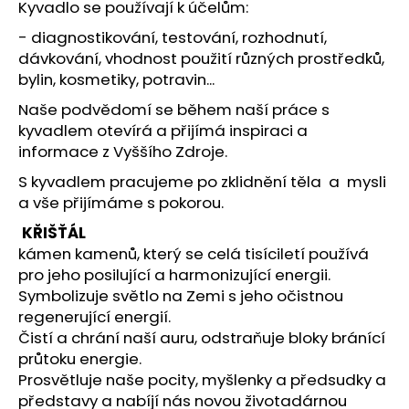
č
Kyvadlo se používají k účelům:
u
- diagnostikování, testování, rozhodnutí,
j
dávkování, vhodnost použití různých prostředků,
e
bylin, kosmetiky, potravin...
m
e
Naše podvědomí se během naší práce s
kyvadlem otevírá a přijímá inspiraci a
informace z Vyššího Zdroje.
NÁRAMEK
APATIT
S kyvadlem pracujeme po zklidnění těla a mysli
295
a vše přijímáme s pokorou.
Kč
KŘIŠŤÁL
kámen kamenů, který se celá tisíciletí používá
pro jeho posilující a harmonizující energii.
Symbolizuje světlo na Zemi s jeho očistnou
regenerující energií.
Čistí a chrání naší auru, odstraňuje bloky bránící
průtoku energie.
Prosvětluje naše pocity, myšlenky a předsudky a
představy a nabíjí nás novou životadárnou