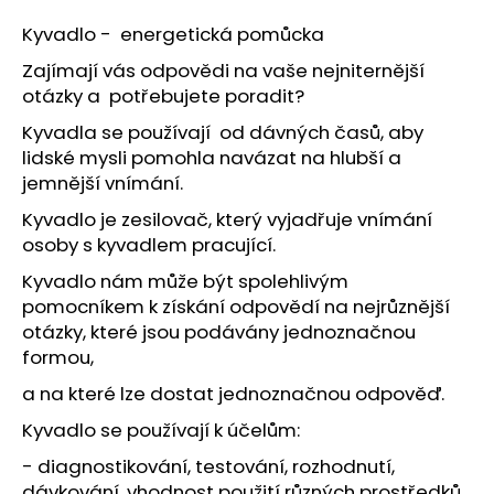
a
Kyvadlo - energetická pomůcka
j
Zajímají vás odpovědi na vaše nejniternější
í
otázky a potřebujete poradit?
t
Kyvadla se používají od dávných časů, aby
?
lidské mysli pomohla navázat na hlubší a
jemnější vnímání.
Kyvadlo je zesilovač, který vyjadřuje vnímání
osoby s kyvadlem pracující.
HLEDAT
Kyvadlo nám může být spolehlivým
pomocníkem k získání odpovědí na nejrůznější
otázky, které jsou podávány jednoznačnou
D
formou,
o
a na které lze dostat jednoznačnou odpověď.
p
o
Kyvadlo se používají k účelům:
r
- diagnostikování, testování, rozhodnutí,
u
dávkování, vhodnost použití různých prostředků,