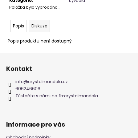
Kategorie
:
Kyvadla
Položka byla vyprodána…
Popis
Diskuze
Popis produktu není dostupný
Z
á
Kontakt
p
a
info
@
crystalmandala.cz
t
606246606
í
Zůstaňte s námi na fb:crystalmandala
Informace pro vás
Obchodní podmínky