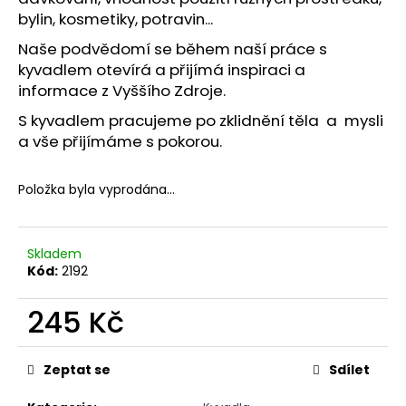
č
bylin, kosmetiky, potravin...
u
j
Naše podvědomí se během naší práce s
e
kyvadlem otevírá a přijímá inspiraci a
m
informace z Vyššího Zdroje.
e
S kyvadlem pracujeme po zklidnění těla a mysli
a vše přijímáme s pokorou.
NÁRAMEK
APATIT
Položka byla vyprodána…
295
Kč
Skladem
Kód:
2192
245 Kč
Měrná
cena:
Zeptat se
Sdílet