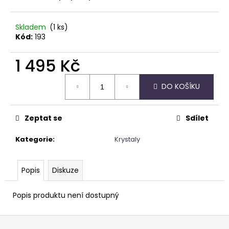
Skladem
(1 ks)
Kód:
193
1 495 Kč
Měrná
DO KOŠÍKU
cena:
Zeptat se
Sdílet
Kategorie
:
Krystaly
Popis
Diskuze
Popis produktu není dostupný
Z