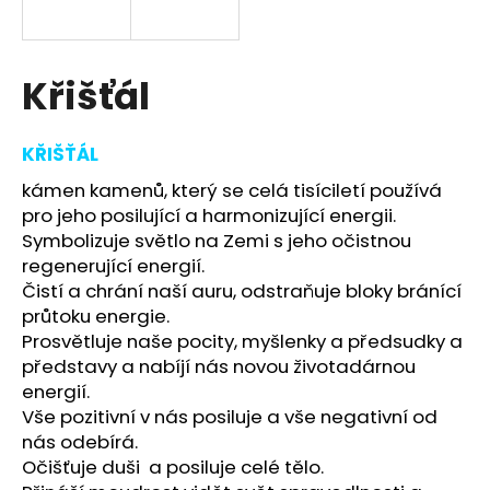
a
j
í
Křišťál
t
?
KŘIŠŤÁL
kámen kamenů, který se celá tisíciletí používá
pro jeho posilující a harmonizující energii.
Symbolizuje světlo na Zemi s jeho očistnou
HLEDAT
regenerující energií.
Čistí a chrání naší auru, odstraňuje bloky bránící
průtoku energie.
Prosvětluje naše pocity, myšlenky a předsudky a
D
představy a nabíjí nás novou životadárnou
o
energií.
p
Vše pozitivní v nás posiluje a vše negativní od
o
nás odebírá.
r
Očišťuje duši a posiluje celé tělo.
u