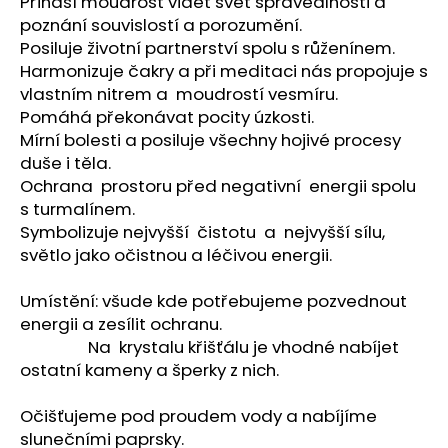
č
Přináší moudrost vidět svět spravedlnosti a
u
poznání souvislostí a porozumění.
j
Posiluje životní partnerství spolu s růženínem.
e
Harmonizuje čakry a při meditaci nás propojuje s
m
vlastním nitrem a moudrostí vesmíru.
e
Pomáhá překonávat pocity úzkosti.
Mírní bolesti a posiluje všechny hojivé procesy
duše i těla.
KARTY
Ochrana prostoru před negativní energii spolu
VODNÍCH
CHRÁMŮ
s turmalínem.
Symbolizuje nejvyšší čistotu a nejvyšší sílu,
444
Kč
světlo jako očistnou a léčivou energii.
Umístění: všude kde potřebujeme pozvednout
energii a zesílit ochranu.
Na krystalu křišťálu je vhodné nabíjet
ostatní kameny a šperky z nich.
Očišťujeme pod proudem vody a nabíjíme
slunečními paprsky.