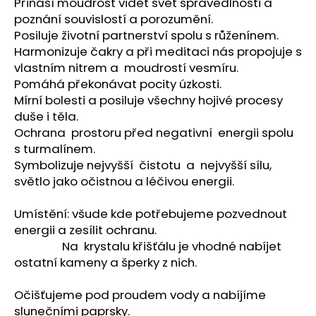
č
Přináší moudrost vidět svět spravedlnosti a
u
poznání souvislostí a porozumění.
j
Posiluje životní partnerství spolu s růženínem.
e
Harmonizuje čakry a při meditaci nás propojuje s
m
vlastním nitrem a moudrostí vesmíru.
e
Pomáhá překonávat pocity úzkosti.
Mírní bolesti a posiluje všechny hojivé procesy
duše i těla.
PARFÉMOVÁ
Ochrana prostoru před negativní energii spolu
VODA
-
s turmalínem.
ZAHRA
Symbolizuje nejvyšší čistotu a nejvyšší sílu,
ARABIA
světlo jako očistnou a léčivou energii.
-
AYAT
100ML
Umístění: všude kde potřebujeme pozvednout
1
energii a zesílit ochranu.
290
Na krystalu křišťálu je vhodné nabíjet
Kč
ostatní kameny a šperky z nich.
Očišťujeme pod proudem vody a nabíjíme
slunečními paprsky.