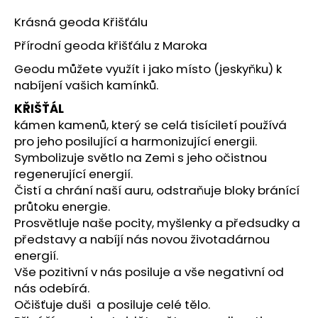
a
Krásná geoda Křišťálu
j
Přírodní geoda křišťálu z Maroka
í
Geodu můžete využít i jako místo (jeskyňku) k
t
nabíjení vašich kamínků.
?
KŘIŠŤÁL
kámen kamenů, který se celá tisíciletí používá
pro jeho posilující a harmonizující energii.
Symbolizuje světlo na Zemi s jeho očistnou
HLEDAT
regenerující energií.
Čistí a chrání naší auru, odstraňuje bloky bránící
průtoku energie.
Prosvětluje naše pocity, myšlenky a předsudky a
D
představy a nabíjí nás novou životadárnou
o
energií.
p
Vše pozitivní v nás posiluje a vše negativní od
o
r
nás odebírá.
u
Očišťuje duši a posiluje celé tělo.