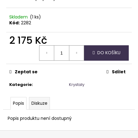
Skladem
(1 ks)
Kód:
2282
2 175 Kč
Měrná
DO KOŠÍKU
cena:
Zeptat se
Sdílet
Kategorie
:
Krystaly
Popis
Diskuze
Popis produktu není dostupný
Z