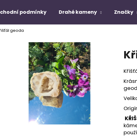
chodní podmínky
Drahé kameny
Značky
řišťál geoda
Co potřebujete najít?
Kř
HLEDAT
Křiš
Krásn
Doporučujeme
geod
Velik
Origi
KŘIŠ
kámen
použí