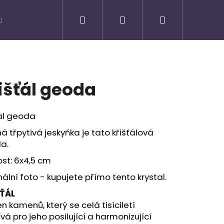
Hledat
Přihlášení
Nákupní
košík
išťál geoda
ťál geoda
á třpytivá jeskyňka je tato křišťálová
a.
ost: 6x4,5 cm
nální foto - kupujete přímo tento krystal.
ŤÁL
Následující
 kamenů, který se celá tisíciletí
vá pro jeho posilující a harmonizující