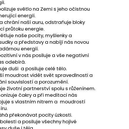
A - ZAHRA ARABIA -
ii.
lizuje světlo na Zemi s jeho očistnou
erující energií.
 a chrání naší auru, odstraňuje bloky
cí průtoku energie.
ětluje naše pocity, myšlenky a
sudky a představy a nabíjí nás novou
adárnou energií.
ozitivní v nás posiluje a vše negativní
ás odebírá.
uje duši a posiluje celé tělo.
ší moudrost vidět svět spravedlnosti a
ní souvislostí a porozumění.
uje životní partnerství spolu s růženínem.
nizuje čakry a při meditaci nás
juje s vlastním nitrem a moudrostí
ru.
há překonávat pocity úzkosti.
 bolesti a posiluje všechny hojivé
sy duše i těla.