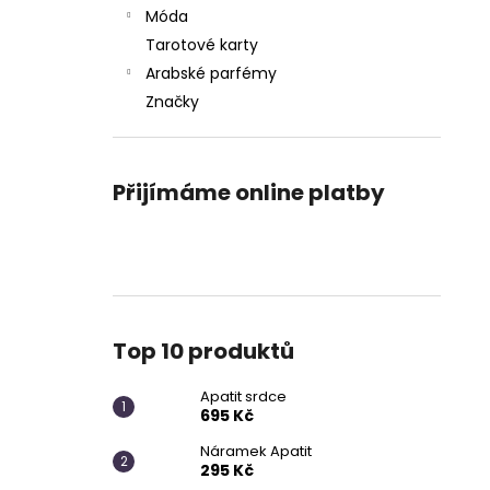
APATIT SRDCE
l
Móda
695 Kč
Tarotové karty
Arabské parfémy
Značky
Přijímáme online platby
Top 10 produktů
Apatit srdce
695 Kč
Náramek Apatit
295 Kč