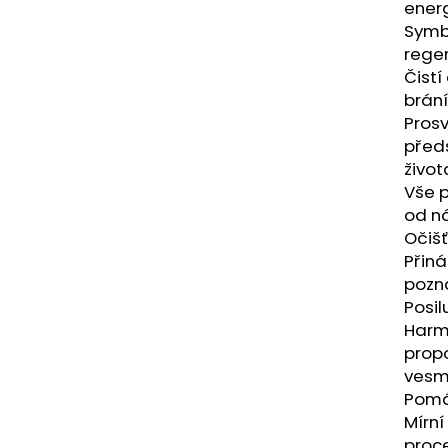
NÁRAMEK APATIT
PARFÉMOVÁ VOD
energ
AYAT 100ML
Symbo
295 Kč
1 290 Kč
regen
Čistí
brání
Prosv
před
život
Vše p
od n
Očišť
Přiná
pozná
Posil
Harmo
propo
vesmí
Pomá
Mírní
proce