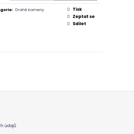
Tisk
gorie
:
Drahé kameny
Zeptat se
Sdílet
h údajů