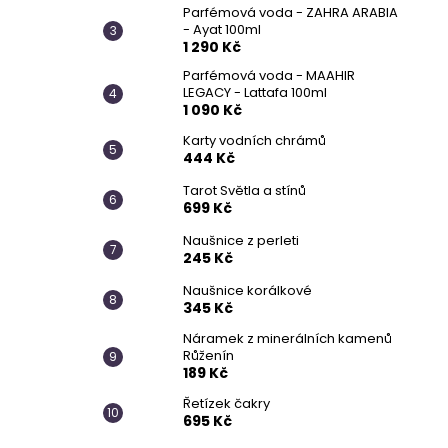
Parfémová voda - ZAHRA ARABIA
- Ayat 100ml
1 290 Kč
Parfémová voda - MAAHIR
LEGACY - Lattafa 100ml
1 090 Kč
Karty vodních chrámů
444 Kč
Tarot Světla a stínů
699 Kč
Naušnice z perleti
245 Kč
Naušnice korálkové
345 Kč
Náramek z minerálních kamenů
Růženín
189 Kč
Řetízek čakry
695 Kč