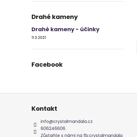
Drahé kameny
Drahé kameny - účinky
11.3.2021
Facebook
Z
á
Kontakt
p
a
info
@
crystalmandala.cz
t
606246606
í
Zůstaňte s námi na fb:crystalmandala