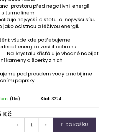
ana prostoru před negativní energii
 s turmalínem.
lizuje nejvyšší čistotu a nejvyšší sílu,
o jako očistnou a léčivou energii.
tění: všude kde potřebujeme
dnout energii a zesílit ochranu.
rystalu křišťálu je vhodné nabíjet
ní kameny a šperky z nich.
ťujeme pod proudem vody a nabíjíme
čními paprsky.
adem
(1 ks)
Kód:
3224
5 Kč
ná
DO KOŠÍKU
: