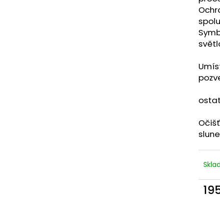
Ochr
spolu
Symbo
světl
Umís
pozve
Na k
ostat
Očiš
slune
Skl
19
Měr
cena