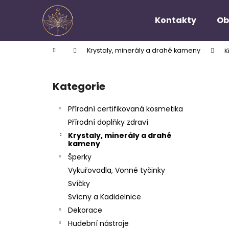
K
Přejít
na
o
Kontakty
Ob
obsah
Zpět
Zpět
š
do
do
í
Domů
Krystaly, minerály a drahé kameny
K
k
obchodu
obchodu
P
o
Kategorie
Přeskočit
s
kategorie
t
Přírodní certifikovaná kosmetika
r
Přírodní doplňky zdraví
a
Krystaly, minerály a drahé
n
kameny
n
Šperky
í
Vykuřovadla, Vonné tyčinky
p
Svíčky
a
Svícny a Kadidelnice
n
Dekorace
e
Hudební nástroje