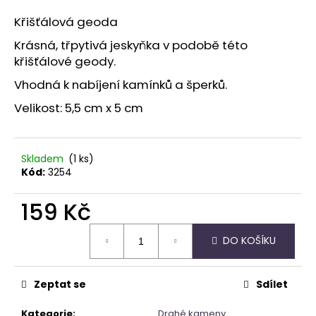
a
Křišťálová geoda
j
Krásná, třpytivá jeskyňka v podobě této
í
křišťálové geody.
t
Vhodná k nabíjení kamínků a šperků.
?
Velikost: 5,5 cm x 5 cm
Skladem
(1 ks)
HLEDAT
Kód:
3254
159 Kč
D
Měrná
o
DO KOŠÍKU
cena:
p
o
Zeptat se
Sdílet
r
u
Kategorie
:
Drahé kameny