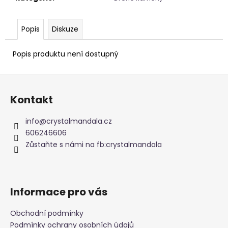
č
u
j
Popis
Diskuze
e
m
Popis produktu není dostupný
e
Z
PARFÉMOVÁ
á
VODA
Kontakt
p
-
ZAHRA
a
info
@
crystalmandala.cz
ARABIA
t
-
606246606
AYAT
í
Zůstaňte s námi na fb:crystalmandala
100ML
1
290
Kč
Informace pro vás
Obchodní podmínky
Podmínky ochrany osobních údajů