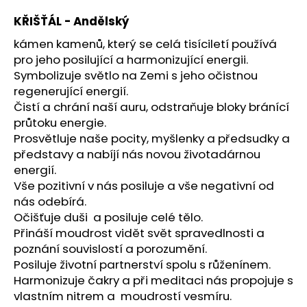
a
KŘIŠŤÁL - Andělský
j
kámen kamenů, který se celá tisíciletí používá
í
pro jeho posilující a harmonizující energii.
t
Symbolizuje světlo na Zemi s jeho očistnou
?
regenerující energií.
Čistí a chrání naší auru, odstraňuje bloky bránící
průtoku energie.
Prosvětluje naše pocity, myšlenky a předsudky a
představy a nabíjí nás novou životadárnou
HLEDAT
energií.
Vše pozitivní v nás posiluje a vše negativní od
nás odebírá.
Očišťuje duši a posiluje celé tělo.
D
o
Přináší moudrost vidět svět spravedlnosti a
p
poznání souvislostí a porozumění.
o
Posiluje životní partnerství spolu s růženínem.
r
Harmonizuje čakry a při meditaci nás propojuje s
u
vlastním nitrem a moudrostí vesmíru.