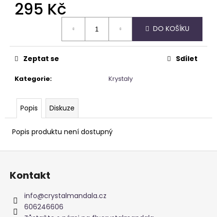
295 Kč
Měrná
DO KOŠÍKU
cena:
Zeptat se
Sdílet
Kategorie
:
Krystaly
Popis
Diskuze
Popis produktu není dostupný
Z
á
Kontakt
p
a
info
@
crystalmandala.cz
t
606246606