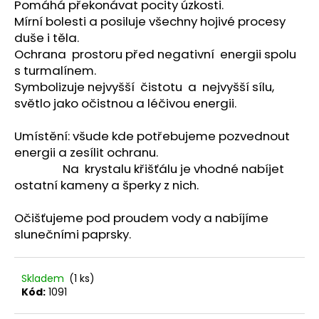
č
Pomáhá překonávat pocity úzkosti.
u
Mírní bolesti a posiluje všechny hojivé procesy
j
duše i těla.
e
Ochrana prostoru před negativní energii spolu
m
s turmalínem.
e
Symbolizuje nejvyšší čistotu a nejvyšší sílu,
světlo jako očistnou a léčivou energii.
PARFÉMOVÁ
VODA
Umístění: všude kde potřebujeme pozvednout
-
energii a zesílit ochranu.
ZAHRA
Na krystalu křišťálu je vhodné nabíjet
ARABIA
-
ostatní kameny a šperky z nich.
AYAT
100ML
Očišťujeme pod proudem vody a nabíjíme
1
slunečními paprsky.
290
Kč
Skladem
(1 ks)
Kód:
1091