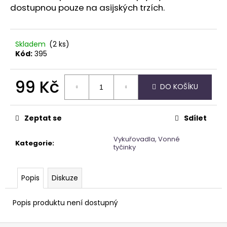
č
dostupnou pouze na asijských trzích.
u
j
e
Skladem
(2 ks)
m
Kód:
395
e
99 Kč
NAUŠNICE
DO KOŠÍKU
Z
Měrná
PERLETI
cena:
245
Zeptat se
Sdílet
Kč
Vykuřovadla, Vonné
Kategorie
:
tyčinky
Popis
Diskuze
Popis produktu není dostupný