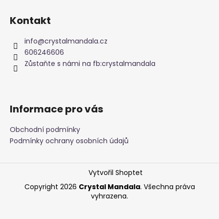
Z
á
Kontakt
p
a
info
@
crystalmandala.cz
t
606246606
í
Zůstaňte s námi na fb:crystalmandala
Informace pro vás
Obchodní podmínky
Podmínky ochrany osobních údajů
Vytvořil Shoptet
Copyright 2026
Crystal Mandala
. Všechna práva
vyhrazena.