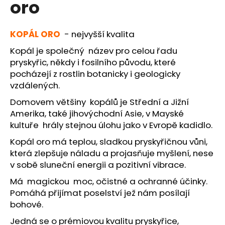
oro
a
j
KOPÁL ORO
- nejvyšší kvalita
í
t
Kopál je společný název pro celou řadu
pryskyřic, někdy i fosilního původu, které
?
pocházejí z rostlin botanicky i geologicky
vzdálených.
Domovem většiny kopálů je Střední a Jižní
Amerika, také jihovýchodní Asie, v Mayské
HLEDAT
kultuře hrály stejnou úlohu jako v Evropě kadidlo.
Kopál oro má teplou, sladkou pryskyřičnou vůni,
která zlepšuje náladu a projasňuje myšlení, nese
D
v sobě sluneční energii a pozitivní vibrace.
o
Má magickou moc, očistné a ochranné účinky.
p
o
Pomáhá přijímat poselství jež nám posílají
r
bohové.
u
Jedná se o prémiovou kvalitu pryskyřice,