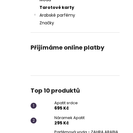
APATIT SRDCE
l
Tarotové karty
695 Kč
Arabské parfémy
Značky
Přijímáme online platby
Top 10 produktů
Apatit srdce
695 Kč
Náramek Apatit
295 Kč
Parfémová voda - ZAHRA ARABIA