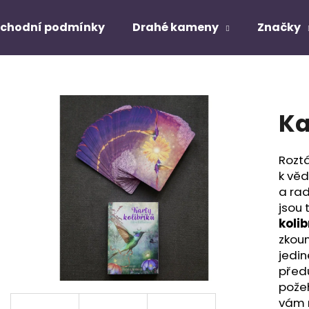
chodní podmínky
Drahé kameny
Značky
Co potřebujete najít?
Ka
HLEDAT
Rozt
k vě
Doporučujeme
a rad
jsou 
kolib
zkoum
jedin
předu
požeh
vám 