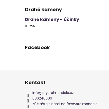
Drahé kameny
Drahé kameny - účinky
11.3.2021
Facebook
Z
á
Kontakt
p
a
info
@
crystalmandala.cz
t
606246606
í
Zůstaňte s námi na fb:crystalmandala