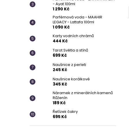
- Ayat 100ml
1 290 Kč
Parfémová voda - MAAHIR
LEGACY - Lattafa 100ml
1 090 Kč
Karty vodních chrámů
444 Kč
Tarot Světla a stínů
699 Kč
Naušnice z perleti
245 Kč
Naušnice korálkové
345 Kč
Náramek z minerálních kamenů
Růženín
189 Kč
Řetízek čakry
695 Kč