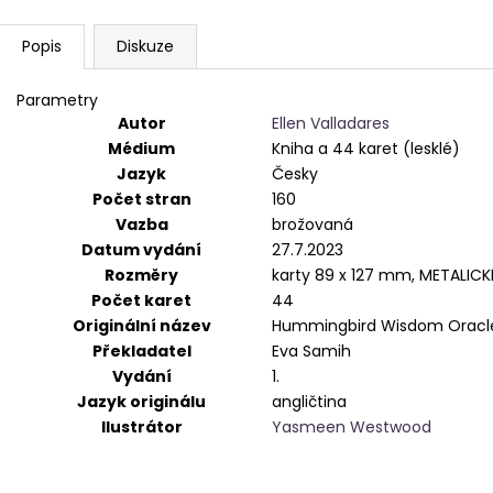
Popis
Diskuze
Parametry
Autor
Ellen Valladares
Médium
Kniha a 44 karet (lesklé)
Jazyk
Česky
Počet stran
160
Vazba
brožovaná
Datum vydání
27.7.2023
Rozměry
karty 89 x 127 mm, METALIC
Počet karet
44
Originální název
Hummingbird Wisdom Oracl
Překladatel
Eva Samih
Vydání
1.
Jazyk originálu
angličtina
Ilustrátor
Yasmeen Westwood