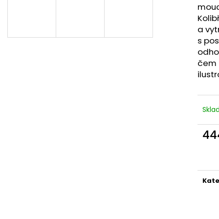
NÁRAMEK APATIT
PARFÉMOVÁ VOD
moudr
AYAT 100ML
295 Kč
Kolib
1 290 Kč
a vyt
s pos
odhod
čem t
ilus
Skl
44
Měr
cena
Kate