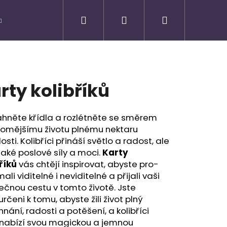
Hledat
Přihlášení
Nákupní
košík
rty kolibříků
áhněte křídla a rozlétněte se směrem
domějšímu životu plnému nektaru
osti. Kolibříci přináší světlo a radost, ale
také poslové síly a moci.
Karty
říků
vás chtějí inspirovat, abyste pro­
ali viditelné i neviditelné a přijali vaši
ečnou cestu v tomto životě. Jste
Následující
rčeni k tomu, abyste žili život plný
nání, radosti a potěšení, a kolibříci
nabízí svou magickou a jemnou