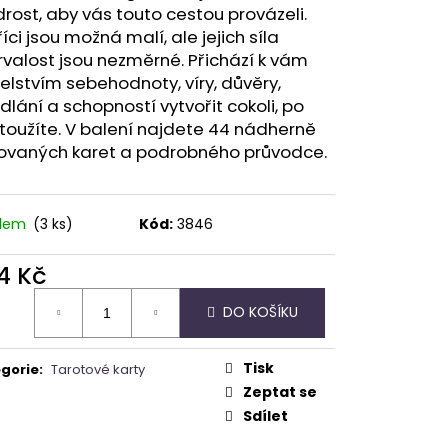
A - ZAHRA ARABIA -
ost, aby vás touto cestou provázeli.
říci jsou možná malí, ale jejich síla
rvalost jsou nezměrné. Přichází k vám
elstvím sebehodnoty, víry, důvěry,
lání a schopností vytvořit cokoli, po
oužíte. V balení najdete 44 nádherně
trovaných karet a podrobného průvodce.
adem
(3 ks)
Kód:
3846
4 Kč
ná
DO KOŠÍKU
:
Tisk
gorie
:
Tarotové karty
Zeptat se
Sdílet