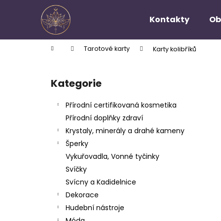
K
Přejít
na
o
Kontakty
Ob
obsah
Zpět
Zpět
š
do
do
í
Domů
Tarotové karty
Karty kolibříků
k
obchodu
obchodu
P
o
Kategorie
Přeskočit
s
kategorie
t
Přírodní certifikovaná kosmetika
r
Přírodní doplňky zdraví
a
Krystaly, minerály a drahé kameny
n
Šperky
n
Vykuřovadla, Vonné tyčinky
í
Svíčky
p
Svícny a Kadidelnice
a
Dekorace
n
Hudební nástroje
e
Móda