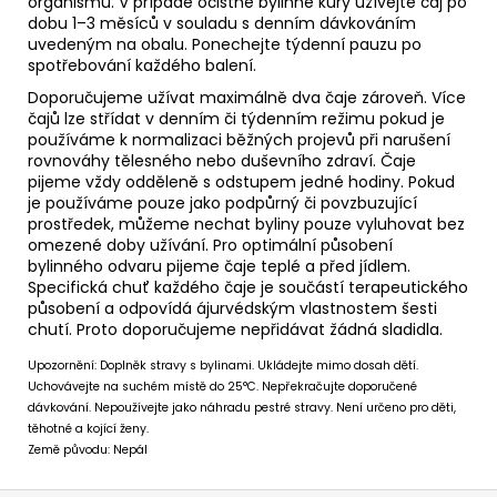
organismu. V případě očistné bylinné kury užívejte čaj po
dobu 1–3 měsíců v souladu s denním dávkováním
uvedeným na obalu. Ponechejte týdenní pauzu po
spotřebování každého balení.
Doporučujeme užívat maximálně dva čaje zároveň. Více
čajů lze střídat v denním či týdenním režimu pokud je
používáme k normalizaci běžných projevů při narušení
rovnováhy tělesného nebo duševního zdraví. Čaje
pijeme vždy odděleně s odstupem jedné hodiny. Pokud
je používáme pouze jako podpůrný či povzbuzující
prostředek, můžeme nechat byliny pouze vyluhovat bez
omezené doby užívání. Pro optimální působení
bylinného odvaru pijeme čaje teplé a před jídlem.
Specifická chuť každého čaje je součástí terapeutického
působení a odpovídá ájurvédským vlastnostem šesti
chutí. Proto doporučujeme nepřidávat žádná sladidla.
Upozornění: Doplněk stravy s bylinami. Ukládejte mimo dosah dětí.
Uchovávejte na suchém místě do 25°C. Nepřekračujte doporučené
dávkování. Nepoužívejte jako náhradu pestré stravy. Není určeno pro děti,
těhotné a kojící ženy.
Země původu: Nepál