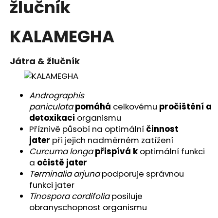
žlučník
a
j
KALAMEGHA
í
t
?
Játra & žlučník
Andrographis
paniculata
pomáhá
celkovému
pročištění
a
HLEDAT
detoxikaci
organismu
Příznivě působí na optimální
činnost
jater
při jejich nadměrném zatížení
Curcuma
longa
přispívá k
optimální funkci
D
a
očistě jater
o
Terminalia arjuna
podporuje správnou
p
funkci jater
o
Tinospora cordifolia
posiluje
r
obranyschopnost organismu
u