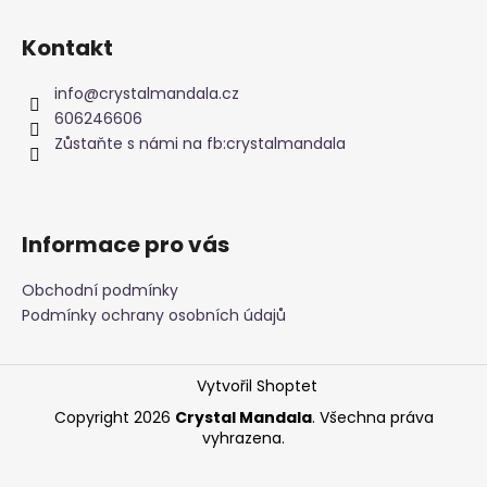
Z
á
Kontakt
p
a
info
@
crystalmandala.cz
t
606246606
í
Zůstaňte s námi na fb:crystalmandala
Informace pro vás
Obchodní podmínky
Podmínky ochrany osobních údajů
Vytvořil Shoptet
Copyright 2026
Crystal Mandala
. Všechna práva
vyhrazena.