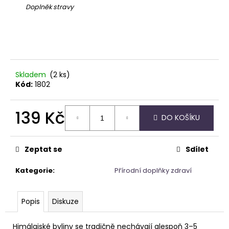
č
Doplněk stravy
u
j
e
m
e
Skladem
(2 ks)
Kód:
1802
APATIT
SRDCE
695
139 Kč
DO KOŠÍKU
Kč
Měrná
cena:
Zeptat se
Sdílet
Kategorie
:
Přírodní doplňky zdraví
Popis
Diskuze
Himálajské byliny se tradičně nechávají alespoň 3–5