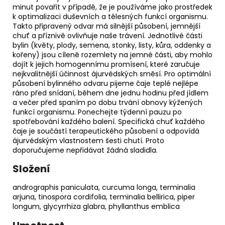
minut povařit v případě, že je používáme jako prostředek
k optimalizaci duševních a tělesných funkcí organismu.
Takto připravený odvar má silnější působení, jemnější
chuť a příznivě ovlivňuje naše trávení. Jednotlivé části
bylin (květy, plody, semena, stonky, listy, kůra, oddenky a
kořeny) jsou cíleně rozemlety na jemné části, aby mohlo
dojít k jejich homogennímu promísení, které zaručuje
nejkvalitnější účinnost ájurvédských směsí. Pro optimální
působení bylinného odvaru pijeme čaje teplé nejlépe
ráno před snídaní, během dne jednu hodinu před jídlem
a večer před spaním po dobu trvání obnovy kýžených
funkcí organismu. Ponechejte týdenní pauzu po
spotřebování každého balení. Specifická chuť každého
čaje je součástí terapeutického působení a odpovídá
ájurvédským vlastnostem šesti chutí. Proto
doporučujeme nepřidávat žádná sladidla.
Složení
andrographis paniculata, curcuma longa, terminalia
arjuna, tinospora cordifolia, terminalia bellirica, piper
longum, glycyrrhiza glabra, phyllanthus emblica