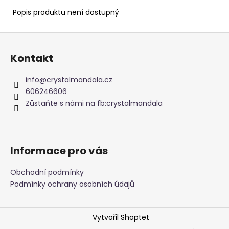
Popis produktu není dostupný
Z
á
Kontakt
p
a
info
@
crystalmandala.cz
t
606246606
í
Zůstaňte s námi na fb:crystalmandala
Informace pro vás
Obchodní podmínky
Podmínky ochrany osobních údajů
Vytvořil Shoptet