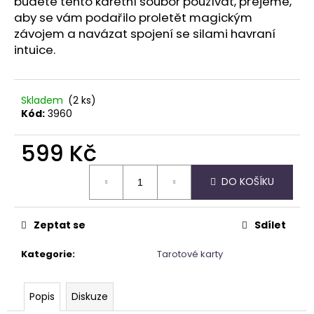
č
budete tento karetní soubor používat, přejeme,
u
aby se vám podařilo proletět magickým
j
závojem a navázat spojení se silami havraní
e
intuice.
m
e
Skladem
(2 ks)
Kód:
3960
NAUŠNICE
KORÁLKOVÉ
599 Kč
345
Kč
Měrná
DO KOŠÍKU
cena:
Zeptat se
Sdílet
Kategorie
:
Tarotové karty
Popis
Diskuze