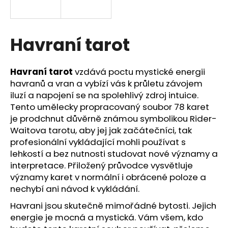
a
j
í
Havraní tarot
t
?
Havraní tarot
vzdává poctu mystické energii
havranů a vran a vybízí vás k průletu závojem
iluzí a napojení se na spolehlivý zdroj intuice.
Tento umělecky propracovaný soubor 78 karet
je prodchnut důvěrně známou symbolikou Rider-
HLEDAT
Waitova tarotu, aby jej jak začátečníci, tak
profesionální vykládající mohli používat s
lehkostí a bez nutnosti studovat nové významy a
D
interpretace. Přiložený průvodce vysvětluje
o
významy karet v normální i obrácené poloze a
p
nechybí ani návod k vykládání.
o
Havrani jsou skutečně mimořádné bytosti. Jejich
r
energie je mocná a mystická. Vám všem, kdo
u