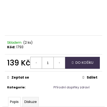
č
u
j
e
m
e
KARTY
Skladem
(2 ks)
VODNÍCH
Kód:
1793
CHRÁMŮ
444
Kč
139 Kč
DO KOŠÍKU
Měrná
cena:
Zeptat se
Sdílet
Kategorie
:
Přírodní doplňky zdraví
Popis
Diskuze