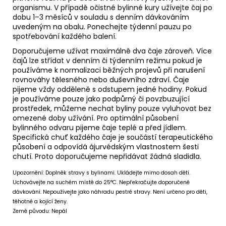
organismu. V případě očistné bylinné kury užívejte čaj po
dobu 1–3 měsíců v souladu s denním dávkováním
uvedeným na obalu. Ponechejte týdenní pauzu po
spotřebování každého balení.
Doporučujeme užívat maximálně dva čaje zároveň. Více
čajů lze střídat v denním či týdenním režimu pokud je
používáme k normalizaci běžných projevů při narušení
rovnováhy tělesného nebo duševního zdraví. Čaje
pijeme vždy odděleně s odstupem jedné hodiny. Pokud
je používáme pouze jako podpůrný či povzbuzující
prostředek, můžeme nechat byliny pouze vyluhovat bez
omezené doby užívání. Pro optimální působení
bylinného odvaru pijeme čaje teplé a před jídlem.
Specifická chuť každého čaje je součástí terapeutického
působení a odpovídá ájurvédským vlastnostem šesti
chutí. Proto doporučujeme nepřidávat žádná sladidla.
Upozornění: Doplněk stravy s bylinami. Ukládejte mimo dosah dětí.
Uchovávejte na suchém místě do 25°C. Nepřekračujte doporučené
dávkování. Nepoužívejte jako náhradu pestré stravy. Není určeno pro děti,
těhotné a kojící ženy.
Země původu: Nepál