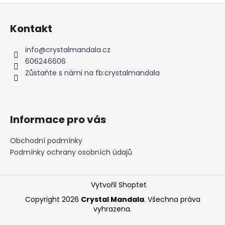
Z
á
Kontakt
p
a
info
@
crystalmandala.cz
t
606246606
í
Zůstaňte s námi na fb:crystalmandala
Informace pro vás
Obchodní podmínky
Podmínky ochrany osobních údajů
Vytvořil Shoptet
Copyright 2026
Crystal Mandala
. Všechna práva
vyhrazena.