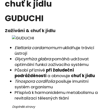
chuť k jídlu
a
j
GUDUCHI
í
t
?
Zažívání & chuť k jídlu
Elettaria cardamomum
uklidňuje trávicí
ústrojí
HLEDAT
Glycyrrhiza glabra
pomáhá udržovat
optimální funkci zažívacího systému
Působí příznivě
při žaludeční
podrážděnosti
a obnovuje
chuť k jídlu
D
Tinospora cordifolia
posiluje imunitní
o
systém organismu
p
Přispívá k harmonickému metabolismu a
o
revitalizaci tělesných tkání
r
u
Doplněk stravy