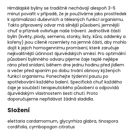
Himálajské byliny se tradičně nechávají alespoň 3–5
minut povařit v případě, že je používáme jako prostředek
k optimalizaci duševních a tělesných funkcí organismu.
Takto připravený odvar má silnější působení, jemnější
chuť a příznivě ovlivňuje naše trávení. Jednotlivé části
bylin (květy, plody, semena, stonky, listy, kůra, oddenky a
kořeny) jsou cíleně rozemlety na jemné části, aby mohlo
dojít k jejich homogennímu promísení, které zaručuje
nejkvalitnější účinnost ájurvédských směsí. Pro optimální
působení bylinného odvaru pijeme čaje teplé nejlépe
ráno před snídaní, během dne jednu hodinu před jídlem
a večer před spaním po dobu trvání obnovy kýžených
funkcí organismu. Ponechejte týdenní pauzu po
spotřebování každého balení. Specifická chuť každého
čaje je součástí terapeutického působení a odpovídá
ájurvédským vlastnostem šesti chutí. Proto
doporučujeme nepřidávat žádná sladidla.
Složení
elettaria cardamomum, glycyrrhiza glabra, tinospora
cordifolia, cymbopogon citratus