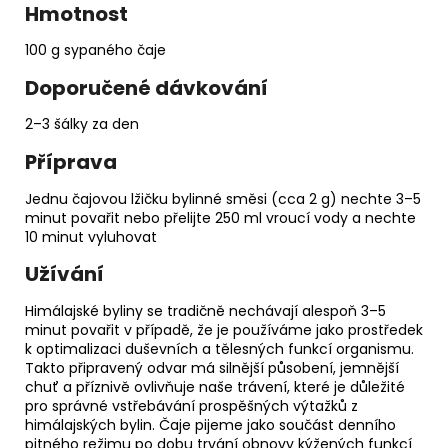
Hmotnost
100 g sypaného čaje
Doporučené dávkování
2–3 šálky za den
Příprava
Jednu čajovou lžičku bylinné směsi (cca 2 g) nechte 3–5
minut povařit nebo přelijte 250 ml vroucí vody a nechte
10 minut vyluhovat
Užívání
Himálajské byliny se tradičně nechávají alespoň 3–5
minut povařit v případě, že je používáme jako prostředek
k optimalizaci duševních a tělesných funkcí organismu.
Takto připravený odvar má silnější působení, jemnější
chuť a příznivě ovlivňuje naše trávení, které je důležité
pro správné vstřebávání prospěšných výtažků z
himálajských bylin. Čaje pijeme jako součást denního
pitného režimu po dobu trvání obnovy kýžených funkcí