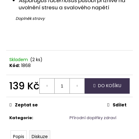
Asparagus racemosus
působí příznivě na
č
u
uvolnění stresu a svalového napětí
j
Doplněk stravy
e
m
e
NÁRAMEK
Z
Skladem
(2 ks)
MINERÁLNÍCH
Kód:
1868
KAMENŮ
RŮŽENÍN
139 Kč
189
DO KOŠÍKU
Kč
Měrná
cena:
Zeptat se
Sdílet
Kategorie
:
Přírodní doplňky zdraví
Popis
Diskuze