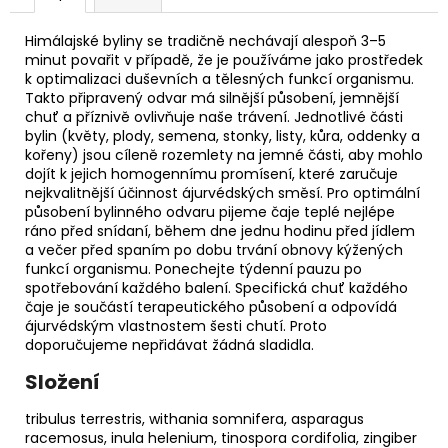
Himálajské byliny se tradičně nechávají alespoň 3–5
minut povařit v případě, že je používáme jako prostředek
k optimalizaci duševních a tělesných funkcí organismu.
Takto připravený odvar má silnější působení, jemnější
chuť a příznivě ovlivňuje naše trávení. Jednotlivé části
bylin (květy, plody, semena, stonky, listy, kůra, oddenky a
kořeny) jsou cíleně rozemlety na jemné části, aby mohlo
dojít k jejich homogennímu promísení, které zaručuje
nejkvalitnější účinnost ájurvédských směsí. Pro optimální
působení bylinného odvaru pijeme čaje teplé nejlépe
ráno před snídaní, během dne jednu hodinu před jídlem
a večer před spaním po dobu trvání obnovy kýžených
funkcí organismu. Ponechejte týdenní pauzu po
spotřebování každého balení. Specifická chuť každého
čaje je součástí terapeutického působení a odpovídá
ájurvédským vlastnostem šesti chutí. Proto
doporučujeme nepřidávat žádná sladidla.
Složení
tribulus terrestris, withania somnifera, asparagus
racemosus, inula helenium, tinospora cordifolia, zingiber