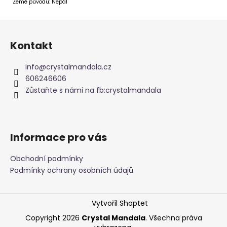
Země původu: Nepál
Z
á
Kontakt
p
a
info
@
crystalmandala.cz
t
606246606
í
Zůstaňte s námi na fb:crystalmandala
Informace pro vás
Obchodní podmínky
Podmínky ochrany osobních údajů
Vytvořil Shoptet
Copyright 2026
Crystal Mandala
. Všechna práva