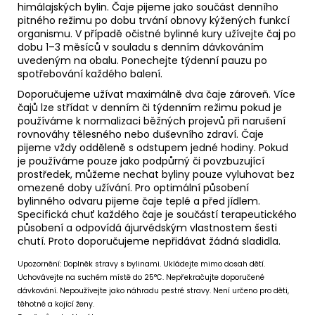
himálajských bylin. Čaje pijeme jako součást denního
pitného režimu po dobu trvání obnovy kýžených funkcí
organismu. V případě očistné bylinné kury užívejte čaj po
dobu 1–3 měsíců v souladu s denním dávkováním
uvedeným na obalu. Ponechejte týdenní pauzu po
spotřebování každého balení.
Doporučujeme užívat maximálně dva čaje zároveň. Více
čajů lze střídat v denním či týdenním režimu pokud je
používáme k normalizaci běžných projevů při narušení
rovnováhy tělesného nebo duševního zdraví. Čaje
pijeme vždy odděleně s odstupem jedné hodiny. Pokud
je používáme pouze jako podpůrný či povzbuzující
prostředek, můžeme nechat byliny pouze vyluhovat bez
omezené doby užívání. Pro optimální působení
bylinného odvaru pijeme čaje teplé a před jídlem.
Specifická chuť každého čaje je součástí terapeutického
působení a odpovídá ájurvédským vlastnostem šesti
chutí. Proto doporučujeme nepřidávat žádná sladidla.
Upozornění: Doplněk stravy s bylinami. Ukládejte mimo dosah dětí.
Uchovávejte na suchém místě do 25°C. Nepřekračujte doporučené
dávkování. Nepoužívejte jako náhradu pestré stravy. Není určeno pro děti,
těhotné a kojící ženy.