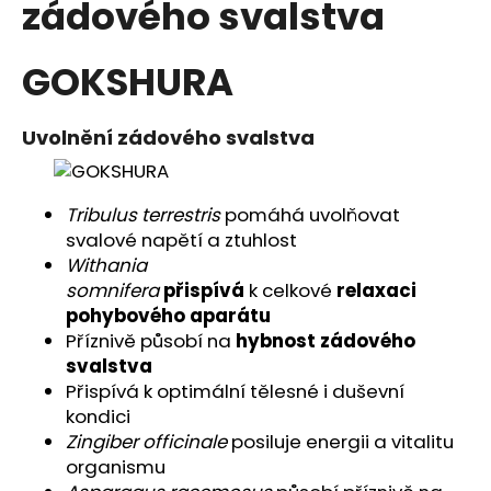
zádového svalstva
a
j
GOKSHURA
í
t
?
Uvolnění zádového svalstva
Tribulus terrestris
pomáhá uvolňovat
svalové napětí a ztuhlost
HLEDAT
Withania
somnifera
přispívá
k celkové
relaxaci
pohybového aparátu
Příznivě působí na
hybnost zádového
D
svalstva
o
Přispívá k optimální tělesné i duševní
p
kondici
o
Zingiber officinale
posiluje energii a vitalitu
r
organismu
u