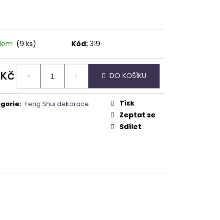
adem
(9 ks)
Kód:
319
 Kč
DO KOŠÍKU
ná
:
Tisk
gorie
:
Feng Shui dekorace
Zeptat se
Sdílet