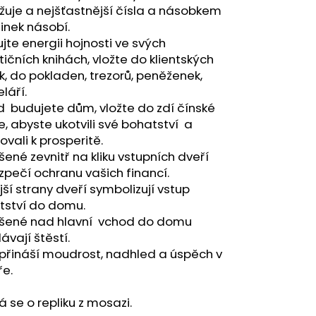
A - ZAHRA ARABIA -
uje a nejšťastnější čísla a násobkem
inek násobí.
ujte energii hojnosti ve svých
tičních knihách, vložte do klientských
k, do pokladen, trezorů, peněženek,
láří.
 budujete dům, vložte do zdí čínské
, abyste ukotvili své bohatství a
vali k prosperitě.
ené zevnitř na kliku vstupních dveří
pečí ochranu vašich financí.
jší strany dveří symbolizují vstup
tství do domu.
šené nad hlavní vchod do domu
lávají štěstí.
přináší moudrost, nadhled a úspěch v
ře.
 se o repliku z mosazi.