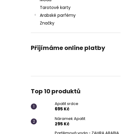
APATIT SRDCE
l
Tarotové karty
695 Kč
Arabské parfémy
Značky
Přijímáme online platby
Top 10 produktů
Apatit srdce
695 Kč
Náramek Apatit
295 Kč
Parfémová voda - ZAHRA ARABIA