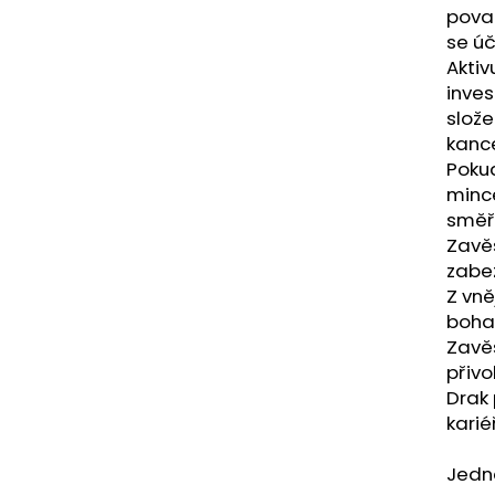
NÁRAMEK APATIT
PARFÉMOVÁ VOD
považ
AYAT 100ML
295 Kč
se úč
1 290 Kč
Aktiv
inves
slože
kance
Pokud
mince
směřo
Zavěš
zabez
Z vně
boha
Zavě
přivo
Drak 
karié
Jedná