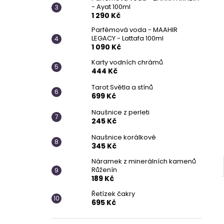
- Ayat 100ml
1 290 Kč
Parfémová voda - MAAHIR
LEGACY - Lattafa 100ml
1 090 Kč
Karty vodních chrámů
444 Kč
Tarot Světla a stínů
699 Kč
Naušnice z perleti
245 Kč
Naušnice korálkové
345 Kč
Náramek z minerálních kamenů
Růženín
189 Kč
Řetízek čakry
695 Kč