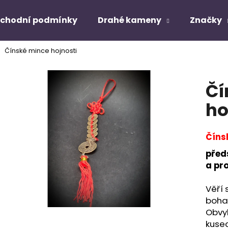
chodní podmínky
Drahé kameny
Značky
Čínské mince hojnosti
Co potřebujete najít?
Čí
HLEDAT
ho
Číns
Doporučujeme
před
a pro
Věří 
bohat
Obvyk
kuse