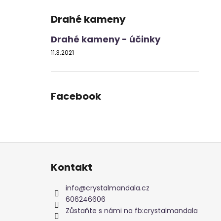
Drahé kameny
Drahé kameny - účinky
11.3.2021
Facebook
Z
á
Kontakt
p
a
info
@
crystalmandala.cz
t
606246606
í
Zůstaňte s námi na fb:crystalmandala