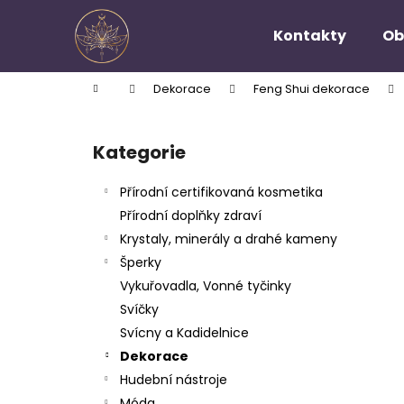
K
Přejít
na
o
Kontakty
Ob
obsah
Zpět
Zpět
š
do
do
í
Domů
Dekorace
Feng Shui dekorace
k
obchodu
obchodu
P
o
Kategorie
Přeskočit
s
kategorie
t
Přírodní certifikovaná kosmetika
r
Přírodní doplňky zdraví
a
Krystaly, minerály a drahé kameny
n
Šperky
n
Vykuřovadla, Vonné tyčinky
í
Svíčky
p
Svícny a Kadidelnice
a
Dekorace
n
Hudební nástroje
e
Móda