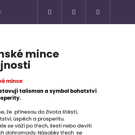
Hledat
Přihlášení
Nákupní
košík
nské mince
jnosti
ké mince
stavují talisman a symbol bohatství
sperity.
se, že přinesou do života štěstí,
Následující
ství, úspěch a prosperitu.
le se váží po třech, šesti nebo devíti
ch dohromady. Násobky třech se