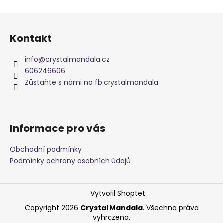
Z
á
Kontakt
p
a
info
@
crystalmandala.cz
t
606246606
í
Zůstaňte s námi na fb:crystalmandala
Informace pro vás
Obchodní podmínky
Podmínky ochrany osobních údajů
Vytvořil Shoptet
Copyright 2026
Crystal Mandala
. Všechna práva
vyhrazena.