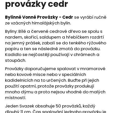
provázky cedr
a
j
Bylinné Vonné Provázky - Cedr
se vyrábí ručně
í
ze vzácných himalájských bylin.
t
Byliny: Bílé a červené cedrové dřevo se spolu s
?
nardem, skořicí, saldupem a hřebíčkem rozdrtí
na jemný prášek, zabalí se do tenkého rýžového
papíru a ten se následně zmotá do provázku.
Kadidlo se nejčastěji používají v chrámech a
HLEDAT
stoupách.
Provázky doporučujeme spalovat v mramorové
nebo kovové misce nebo v speciálních
D
kadidelnicích na to určených. Buďte při jejich
o
použití opatrní, protože provázky produkují
p
mnoho dýmu a proto nejsou vhodné do malých
o
místností.
r
Jeden Svazek obsahuje 50 provázků, každý
u
dlouhý 11 cm. Čas spalování jednoho provázku je