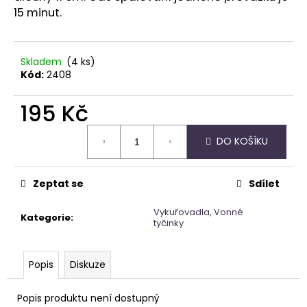
č
15 minut.
u
j
e
m
Skladem
(4 ks)
Kód:
2408
e
195 Kč
TAROT
SVĚTLA
Měrná
A
DO KOŠÍKU
cena:
STÍNŮ
699
Kč
Zeptat se
Sdílet
Vykuřovadla, Vonné
Kategorie
:
tyčinky
Popis
Diskuze
Popis produktu není dostupný