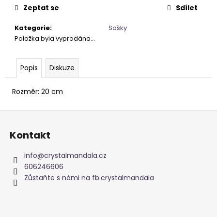
cena:
Zeptat se
Sdílet
Kategorie
:
Sošky
Položka byla vyprodána…
Popis
Diskuze
Rozměr: 20 cm
Z
á
Kontakt
p
a
info
@
crystalmandala.cz
t
606246606
í
Zůstaňte s námi na fb:crystalmandala