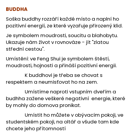
a
BUDDHA
j
Soška buddhy rozzáří každé místo a naplní ho
í
pozitivní energií, ze které vyzařuje přirozený klid.
t
Je symbolem moudrosti, soucitu a blahobytu.
?
Ukazuje nám život v rovnováze - jít "zlatou
střední cestou".
Umístění: ve Feng Shui je symbolem štěstí,
moudrosti, hojnosti a přináší pozitivní energii.
HLEDAT
K buddhovi je třeba se chovat s
respektem a neumisťovat ho na zem.
Umístíme naproti vstupním dveřím a
D
budhha zažene veškeré negativní energie, které
o
by mohly do domova pronikat.
p
o
Umístit ho můžete v obývacím pokoji, ve
r
studentském pokoji, na oltář a všude tam kde
u
chcete jeho přítomností