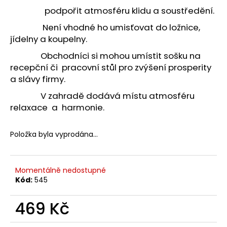
č
podpořit atmosféru klidu a soustředění.
u
j
Není vhodné ho umisťovat do ložnice,
e
jídelny a koupelny.
m
Obchodníci si mohou umístit sošku na
e
recepční či pracovní stůl pro zvýšení prosperity
a slávy firmy.
APATIT
V zahradě dodává místu atmosféru
SRDCE
relaxace a harmonie.
695
Kč
Položka byla vyprodána…
Momentálně nedostupné
Kód:
545
469 Kč
Měrná