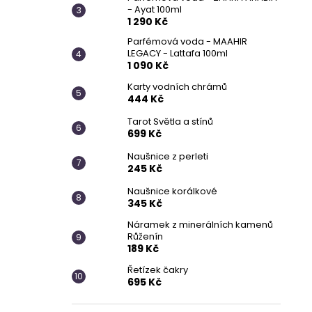
- Ayat 100ml
1 290 Kč
Parfémová voda - MAAHIR
LEGACY - Lattafa 100ml
1 090 Kč
Karty vodních chrámů
444 Kč
Tarot Světla a stínů
699 Kč
Naušnice z perleti
245 Kč
Naušnice korálkové
345 Kč
Náramek z minerálních kamenů
Růženín
189 Kč
Řetízek čakry
695 Kč