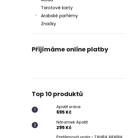
APATIT SRDCE
l
Tarotové karty
695 Kč
Arabské parfémy
Značky
Přijímáme online platby
Top 10 produktů
Apatit srdce
695 Kč
Náramek Apatit
295 Kč
Parfémová voda - ZAHRA ARABIA