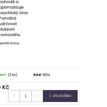
pohodě a
optimalizuje
psychický stav
Pomáhá
udržovat
duševní
rovnováhu
něk stravy
adem
(2 ks)
Kód:
1904
9 Kč
ná
DO KOŠÍKU
: