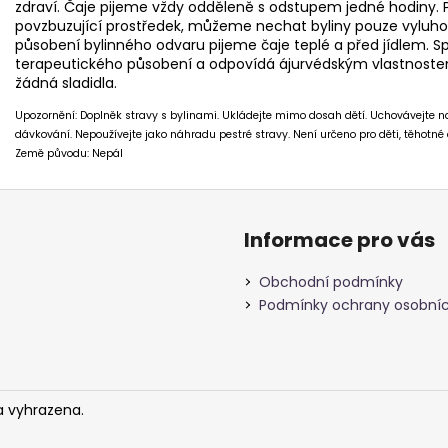
zdraví. Čaje pijeme vždy odděleně s odstupem jedné hodiny.
povzbuzující prostředek, můžeme nechat byliny pouze vyluho
působení bylinného odvaru pijeme čaje teplé a před jídlem. S
terapeutického působení a odpovídá ájurvédským vlastnostem
žádná sladidla.
Upozornění: Doplněk stravy s bylinami. Ukládejte mimo dosah dětí. Uchovávejte
dávkování. Nepoužívejte jako náhradu pestré stravy. Není určeno pro děti, těhotné a
Země původu: Nepál
Informace pro vás
Obchodní podmínky
Podmínky ochrany osobníc
a vyhrazena.