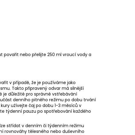
 povařit nebo přelijte 250 ml vroucí vody a
ařit v případě, že je používáme jako
ismu. Takto připravený odvar má silnější
ré je důležité pro správné vstřebávání
součást denního pitného režimu po dobu trvání
kury užívejte čaj po dobu 1-3 měsíců v
te týdenní pauzu po spotřebování každého
lze střídat v denním či týdenním režimu
ení rovnováhy tělesného nebo duševního