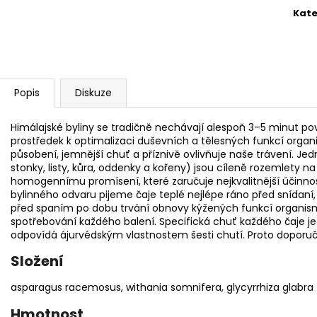
Kate
Popis
Diskuze
Himálajské byliny se tradičně nechávají alespoň 3–5 minut pov
prostředek k optimalizaci duševních a tělesných funkcí organ
působení, jemnější chuť a příznivě ovlivňuje naše trávení. Jedn
stonky, listy, kůra, oddenky a kořeny) jsou cíleně rozemlety na
homogennímu promísení, které zaručuje nejkvalitnější účinno
bylinného odvaru pijeme čaje teplé nejlépe ráno před snídan
před spaním po dobu trvání obnovy kýžených funkcí organis
spotřebování každého balení. Specifická chuť každého čaje j
odpovídá ájurvédským vlastnostem šesti chutí. Proto doporuč
Složení
asparagus racemosus, withania somnifera, glycyrrhiza glabra
Hmotnost