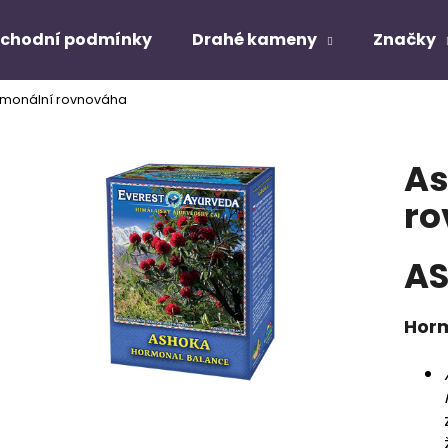
chodní podmínky
Drahé kameny
Značky
rmonální rovnováha
Co potřebujete najít?
As
HLEDAT
ro
A
Doporučujeme
Horm