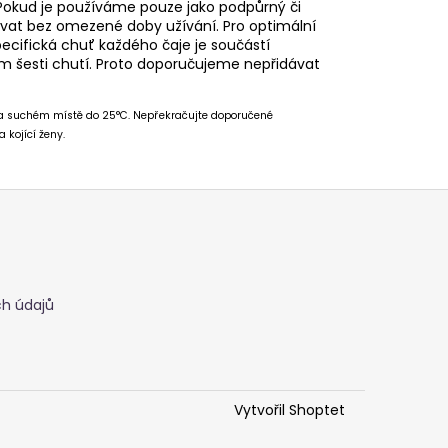
 Pokud je používáme pouze jako podpůrný či
vat bez omezené doby užívání. Pro optimální
pecifická chuť každého čaje je součástí
 šesti chutí. Proto doporučujeme nepřidávat
 na suchém místě do 25°C. Nepřekračujte doporučené
 kojící ženy.
h údajů
Vytvořil Shoptet