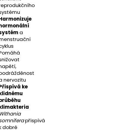
A - ZAHRA ARABIA -
reprodukčního
systému
Harmonizuje
hormonální
systém
a
menstruační
cyklus
Pomáhá
snižovat
napětí,
podrážděnost
a nervozitu
Přispívá ke
klidnému
průběhu
klimakteria
Withania
somnifera
přispívá
k dobré