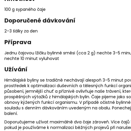
100 g sypaného čaje
Doporučené dávkování
2–3 šálky za den
Příprava
Jednu čajovou lžičku bylinné směsi (cca 2 g) nechte 3–5 minut
nechte 10 minut vyluhovat
Užívání
Himálajské byliny se tradičně nechávají alespoň 3–5 minut pov
prostředek k optimalizaci duševních a tělesných funkcí organ
působení, jemnější chuť a příznivě ovlivňuje naše trávení, kte
prospěšných výtažků z himálajských bylin. Čaje pijeme jako 
obnovy kýžených funkcí organismu. V případě očistné bylinné 
souladu s denním dávkováním uvedeným na obalu. Ponechej
balení.
Doporučujeme užívat maximálně dva čaje zároveň. Více čajů 
pokud je používáme k normalizaci běžných projevů při naruš