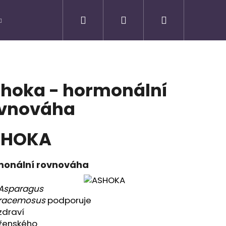
Hledat
Přihlášení
Nákupní
košík
hoka - hormonální
vnováha
SHOKA
onální rovnováha
Asparagus
Následující
racemosus
podporuje
zdraví
ženského