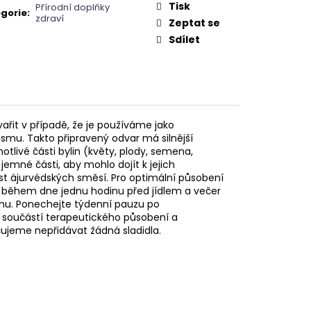
Tisk
Přírodní doplňky
gorie
:
zdraví
Zeptat se
Sdílet
ařit v případě, že je používáme jako
ismu. Takto připravený odvar má silnější
otlivé části bylin (květy, plody, semena,
 jemné části, aby mohlo dojít k jejich
st ájurvédských směsí. Pro optimální působení
í, během dne jednu hodinu před jídlem a večer
mu. Ponechejte týdenní pauzu po
e součástí terapeutického působení a
ujeme nepřidávat žádná sladidla.