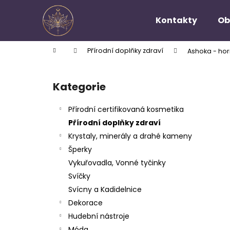
K
Přejít
na
o
Kontakty
Ob
obsah
Zpět
Zpět
š
do
do
í
Domů
Přírodní doplňky zdraví
Ashoka - ho
k
obchodu
obchodu
P
o
Kategorie
Přeskočit
s
kategorie
t
Přírodní certifikovaná kosmetika
r
Přírodní doplňky zdraví
a
Krystaly, minerály a drahé kameny
n
Šperky
n
Vykuřovadla, Vonné tyčinky
í
Svíčky
p
Svícny a Kadidelnice
a
Dekorace
n
Hudební nástroje
e
Móda