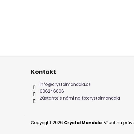
Z
á
Kontakt
p
a
info
@
crystalmandala.cz
t
606246606
í
Zůstaňte s námi na fb:crystalmandala
Copyright 2026
Crystal Mandala
. Všechna práv