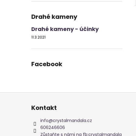
Drahé kameny
Drahé kameny - účinky
11.3.2021
Facebook
Z
á
Kontakt
p
a
info
@
crystalmandala.cz
t
606246606
í
Zůstaňte s námi na fb:crystalmandala