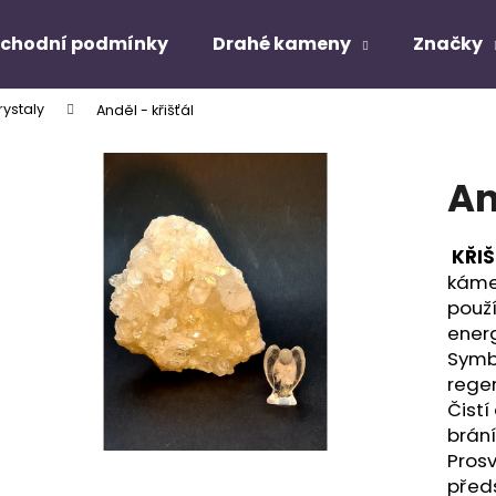
chodní podmínky
Drahé kameny
Značky
rystaly
Anděl - křišťál
Co potřebujete najít?
An
HLEDAT
KŘIŠ
kámen
Doporučujeme
použí
energ
Symbo
regen
Čistí
brání
Prosv
před