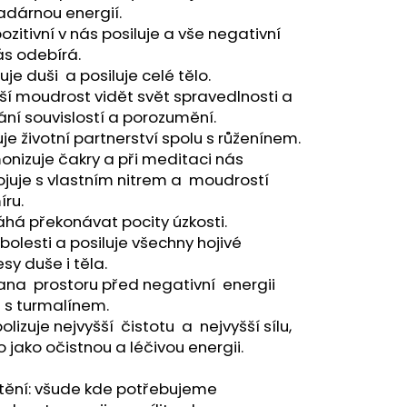
A - ZAHRA ARABIA -
adárnou energií.
ozitivní v nás posiluje a vše negativní
ás odebírá.
uje duši a posiluje celé tělo.
ší moudrost vidět svět spravedlnosti a
ní souvislostí a porozumění.
uje životní partnerství spolu s růženínem.
nizuje čakry a při meditaci nás
juje s vlastním nitrem a moudrostí
ru.
há překonávat pocity úzkosti.
 bolesti a posiluje všechny hojivé
sy duše i těla.
ana prostoru před negativní energii
 s turmalínem.
lizuje nejvyšší čistotu a nejvyšší sílu,
o jako očistnou a léčivou energii.
tění: všude kde potřebujeme