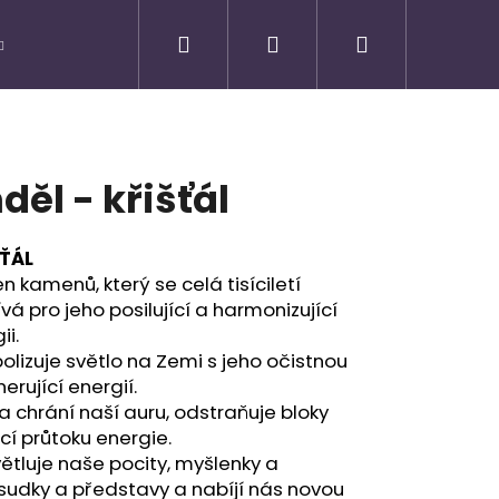
Hledat
Přihlášení
Nákupní
košík
děl - křišťál
ŤÁL
 kamenů, který se celá tisíciletí
vá pro jeho posilující a harmonizující
ii.
lizuje světlo na Zemi s jeho očistnou
erující energií.
 a chrání naší auru, odstraňuje bloky
Následující
cí průtoku energie.
ětluje naše pocity, myšlenky a
sudky a představy a nabíjí nás novou