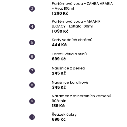
Parfémová voda - ZAHRA ARABIA
- Ayat 100ml
1 290 Kč
Parfémová voda - MAAHIR
LEGACY - Lattafa 100ml
1 090 Kč
Karty vodních chrámů
444 Kč
Tarot Světla a stínů
699 Kč
Naušnice z perleti
245 Kč
Naušnice korálkové
345 Kč
Náramek z minerálních kamenů
Růženín
189 Kč
Řetízek čakry
695 Kč