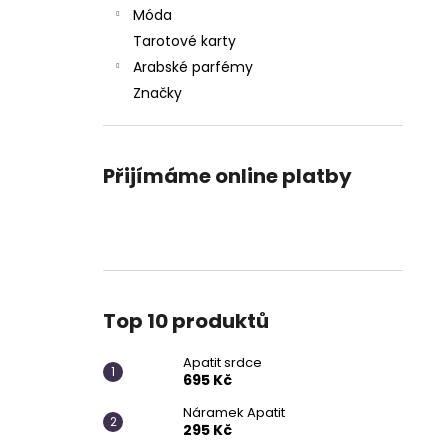
APATIT SRDCE
l
Móda
695 Kč
Tarotové karty
Arabské parfémy
Značky
Přijímáme online platby
Top 10 produktů
Apatit srdce
695 Kč
Náramek Apatit
295 Kč