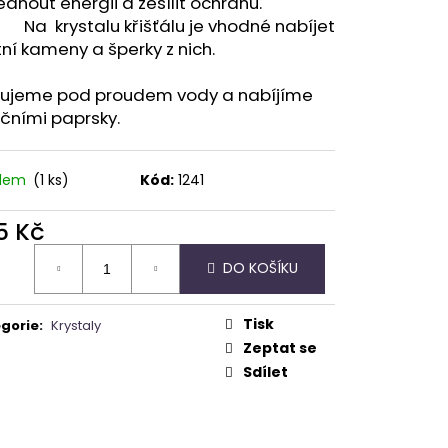
dnout energii a zesílit ochranu.
rystalu křišťálu je vhodné nabíjet
ní kameny a šperky z nich.
ťujeme pod proudem vody a nabíjíme
čními paprsky.
adem
(1 ks)
Kód:
1241
5 Kč
ná
DO KOŠÍKU
:
Tisk
gorie
:
Krystaly
Zeptat se
Sdílet