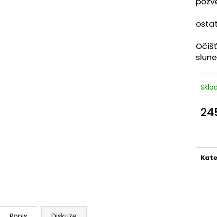
pozve
Na k
ostat
Očiš
slune
Skl
24
Měr
cena
Kate
Popis
Diskuze