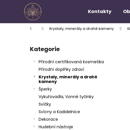
K
Přejít
na
o
Kontakty
Ob
obsah
Zpět
Zpět
š
do
do
í
Domů
Krystaly, minerály a drahé kameny
K
k
obchodu
obchodu
P
o
Kategorie
Přeskočit
s
kategorie
t
Přírodní certifikovaná kosmetika
r
Přírodní doplňky zdraví
a
Krystaly, minerály a drahé
n
kameny
n
Šperky
í
Vykuřovadla, Vonné tyčinky
p
Svíčky
a
Svícny a Kadidelnice
n
Dekorace
e
Hudební nástroje