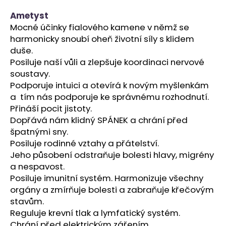
a
Ametyst
j
Mocné účinky fialového kamene v němž se
í
harmonicky snoubí oheň životní síly s klidem
t
duše.
Posiluje naší vůli a zlepšuje koordinaci nervové
?
soustavy.
Podporuje intuici a otevírá k novým myšlenkám
a tím nás podporuje ke správnému rozhodnutí.
Přináší pocit jistoty.
HLEDAT
Dopřává nám klidný SPÁNEK a chrání před
špatnými sny.
Posiluje rodinné vztahy a přátelství.
Jeho působení odstraňuje bolesti hlavy, migrény
D
a nespavost.
o
Posiluje imunitní systém. Harmonizuje všechny
p
orgány a zmírňuje bolesti a zabraňuje křečovým
o
stavům.
r
Reguluje krevní tlak a lymfatický systém.
u
Chrání před elektrickým zářením.