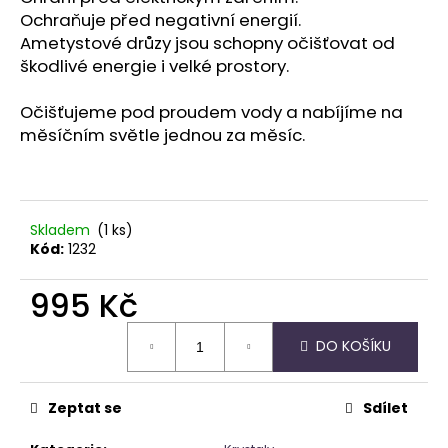
č
Ochraňuje před negativní energií.
u
Ametystové drůzy jsou schopny očišťovat od
j
škodlivé energie i velké prostory.
e
m
e
Očišťujeme pod proudem vody a nabíjíme na
měsíčním světle jednou za měsíc.
NÁRAMEK
APATIT
295
Skladem
(1 ks)
Kč
Kód:
1232
995 Kč
Měrná
DO KOŠÍKU
cena:
Zeptat se
Sdílet