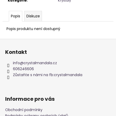
Kategorie
:
Krystaly
Popis
Diskuze
Popis produktu není dostupný
Z
á
Kontakt
p
a
info
@
crystalmandala.cz
t
606246606
í
Zůstaňte s námi na fb:crystalmandala
Informace pro vás
Obchodní podmínky
Podmínky ochrany osobních údajů