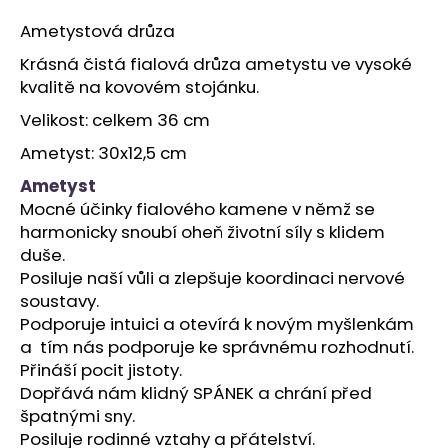
a
Ametystová drůza
j
Krásná čistá fialová drůza ametystu ve vysoké
í
kvalitě na kovovém stojánku.
t
Velikost: celkem 36 cm
?
Ametyst: 30x12,5 cm
Ametyst
Mocné účinky fialového kamene v němž se
harmonicky snoubí oheň životní síly s klidem
HLEDAT
duše.
Posiluje naší vůli a zlepšuje koordinaci nervové
soustavy.
D
Podporuje intuici a otevírá k novým myšlenkám
o
a tím nás podporuje ke správnému rozhodnutí.
p
Přináší pocit jistoty.
o
Dopřává nám klidný SPÁNEK a chrání před
r
špatnými sny.
u
Posiluje rodinné vztahy a přátelství.