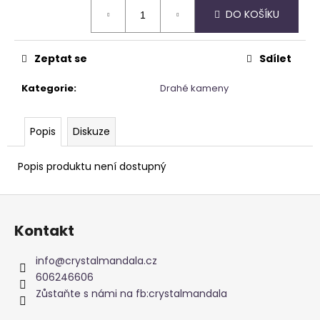
Měrná
DO KOŠÍKU
cena:
Zeptat se
Sdílet
Kategorie
:
Drahé kameny
Popis
Diskuze
Popis produktu není dostupný
Z
á
Kontakt
p
a
info
@
crystalmandala.cz
t
606246606
í
Zůstaňte s námi na fb:crystalmandala