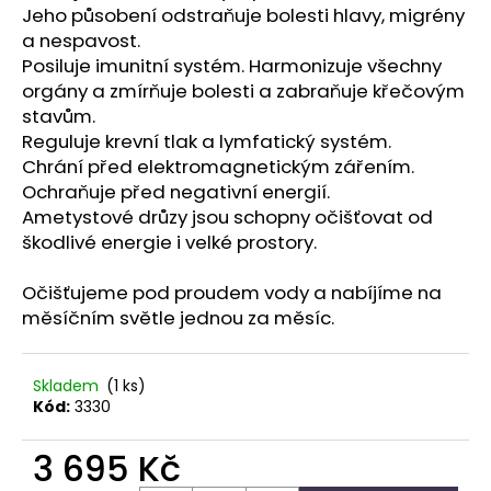
č
Jeho působení odstraňuje bolesti hlavy, migrény
u
a nespavost.
j
Posiluje imunitní systém. Harmonizuje všechny
e
orgány a zmírňuje bolesti a zabraňuje křečovým
m
stavům.
e
Reguluje krevní tlak a lymfatický systém.
Chrání před elektromagnetickým zářením.
PARFÉMOVÁ
Ochraňuje před negativní energií.
VODA
Ametystové drůzy jsou schopny očišťovat od
-
škodlivé energie i velké prostory.
ZAHRA
ARABIA
-
Očišťujeme pod proudem vody a nabíjíme na
AYAT
měsíčním světle jednou za měsíc.
100ML
1
290
Kč
Skladem
(1 ks)
Kód:
3330
3 695 Kč