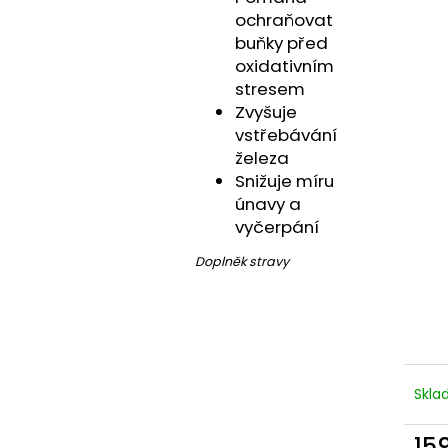
ochraňovat
buňky před
oxidativním
stresem
Zvyšuje
vstřebávání
železa
Snižuje míru
únavy a
vyčerpání
Doplněk stravy
Skl
15