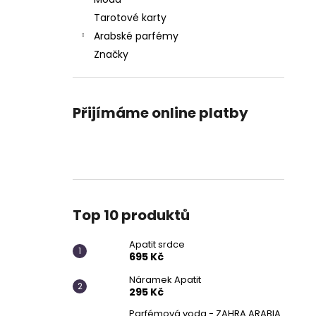
APATIT SRDCE
l
Tarotové karty
695 Kč
Arabské parfémy
Značky
Přijímáme online platby
Top 10 produktů
Apatit srdce
695 Kč
Náramek Apatit
295 Kč
Parfémová voda - ZAHRA ARABIA