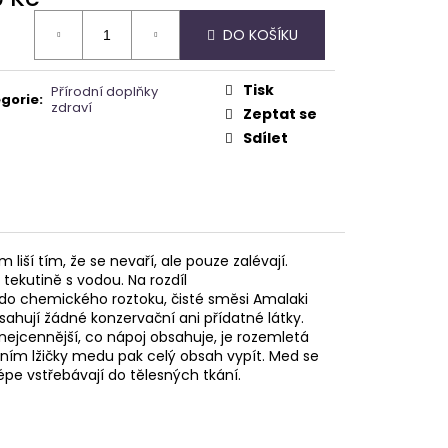
ná
DO KOŠÍKU
:
Tisk
Přírodní doplňky
gorie
:
zdraví
Zeptat se
Sdílet
iší tím, že se nevaří, ale pouze zalévají.
tekutině s vodou. Na rozdíl
h do chemického roztoku, čisté směsi Amalaki
sahují žádné konzervační ani přídatné látky.
ejcennější, co nápoj obsahuje, je rozemletá
áním lžičky medu pak celý obsah vypít. Med se
lépe vstřebávají do tělesných tkání.