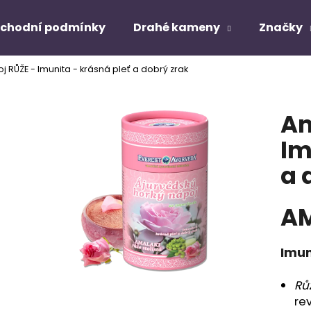
chodní podmínky
Drahé kameny
Značky
j RŮŽE - Imunita - krásná pleť a dobrý zrak
Co potřebujete najít?
Am
HLEDAT
Im
a 
Doporučujeme
AM
Imun
Růž
re