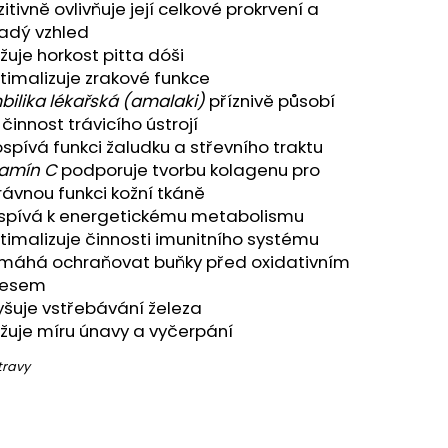
A - ZAHRA ARABIA -
itivně ovlivňuje její celkové prokrvení a
adý vzhled
žuje horkost pitta dóši
timalizuje zrakové funkce
bilika lékařská (amalaki)
příznivě působí
činnost trávicího ústrojí
ospívá funkci žaludku a střevního traktu
tamín C
podporuje tvorbu kolagenu pro
rávnou funkci kožní tkáně
ispívá k energetickému metabolismu
timalizuje činnosti imunitního systému
máhá ochraňovat buňky před oxidativním
resem
yšuje vstřebávání železa
ižuje míru únavy a vyčerpání
travy