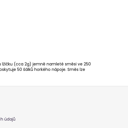
u lžičku (cca 2g) jemně namleté směsi ve 250
oskytuje 50 šálků horkého nápoje. Směs lze
h údajů