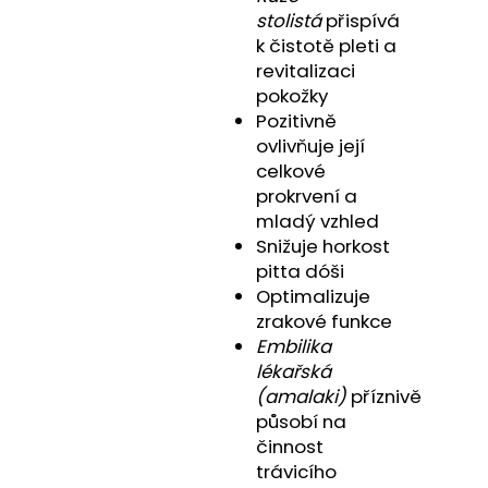
stolistá
přispívá
k čistotě pleti a
revitalizaci
pokožky
Pozitivně
ovlivňuje její
celkové
prokrvení a
mladý vzhled
Snižuje horkost
pitta dóši
Optimalizuje
zrakové funkce
Embilika
lékařská
(amalaki)
příznivě
působí na
činnost
trávicího