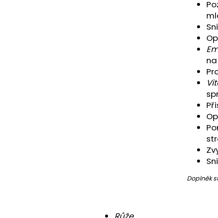
NÁRAMEK APATIT
PARFÉMOVÁ VOD
Poz
AYAT 100ML
ml
295 Kč
1 290 Kč
Sni
Op
Em
na 
Pr
Vi
sp
Př
Op
Po
st
Zv
Sn
Doplněk s
Růže