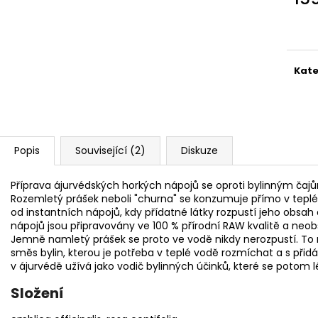
Měr
cena
Kate
Popis
Související (2)
Diskuze
Příprava ájurvédských horkých nápojů se oproti bylinným čajům l
Rozemletý prášek neboli "churna" se konzumuje přímo v teplé 
od instantních nápojů, kdy přídatné látky rozpustí jeho obsa
nápojů jsou připravovány ve 100 % přírodní RAW kvalitě a neob
Jemně namletý prášek se proto ve vodě nikdy nerozpustí. To n
směs bylin, kterou je potřeba v teplé vodě rozmíchat a s přid
v ájurvédě užívá jako vodič bylinných účinků, které se potom 
Složení