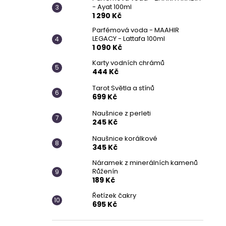
- Ayat 100ml
1 290 Kč
Parfémová voda - MAAHIR
LEGACY - Lattafa 100ml
1 090 Kč
Karty vodních chrámů
444 Kč
Tarot Světla a stínů
699 Kč
Naušnice z perleti
245 Kč
Naušnice korálkové
345 Kč
Náramek z minerálních kamenů
Růženín
189 Kč
Řetízek čakry
695 Kč