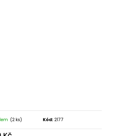
adem
(2 ks)
Kód:
2177
9 Kč