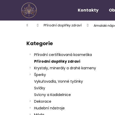
K
Přejít
na
o
Kontakty
Ob
obsah
Zpět
Zpět
š
do
do
í
Domů
Přírodní doplňky zdraví
Amalaki nápo
k
obchodu
obchodu
P
o
Kategorie
Přeskočit
s
kategorie
t
Přírodní certifikovaná kosmetika
r
Přírodní doplňky zdraví
a
Krystaly, minerály a drahé kameny
n
Šperky
n
Vykuřovadla, Vonné tyčinky
í
Svíčky
p
Svícny a Kadidelnice
a
Dekorace
n
Hudební nástroje
e
Móda