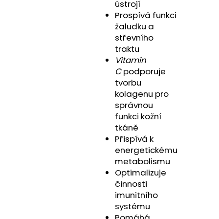
ústrojí
Prospívá funkci
žaludku a
střevního
traktu
Vitamín
C
podporuje
tvorbu
kolagenu pro
správnou
funkci kožní
tkáně
Přispívá k
energetickému
metabolismu
Optimalizuje
činnosti
imunitního
systému
Pomáhá