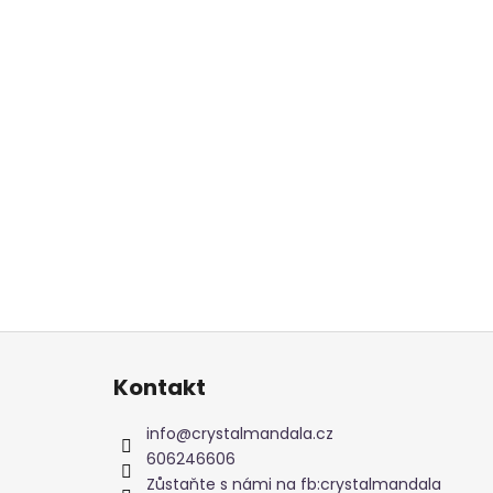
Z
á
Kontakt
p
a
info
@
crystalmandala.cz
t
606246606
í
Zůstaňte s námi na fb:crystalmandala