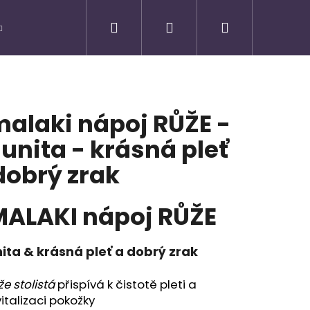
Hledat
Přihlášení
Nákupní
košík
alaki nápoj RŮŽE -
unita - krásná pleť
dobrý zrak
ALAKI nápoj RŮŽE
ita & krásná pleť a dobrý zrak
Následující
e stolistá
přispívá k čistotě pleti a
vitalizaci pokožky